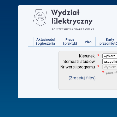
Aktualności
Praca
Karty
Plan
i ogłoszenia
i praktyki
przedmiot
*
Kierunek:
Semestr studiów:
*
Nr wersji programu:
*
- pola 
(Zresetuj filtry)