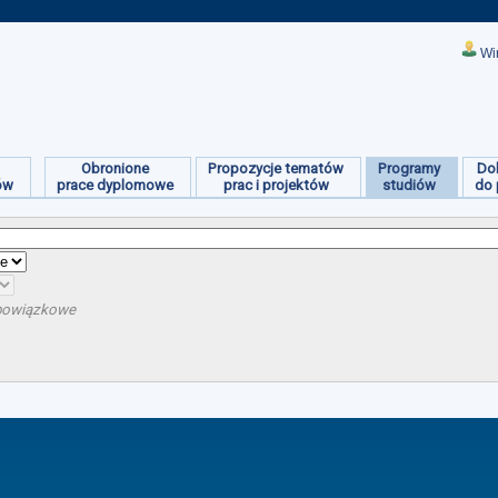
Wi
Obronione
Propozycje tematów
Programy
Do
ów
prace dyplomowe
prac i projektów
studiów
do 
obowiązkowe