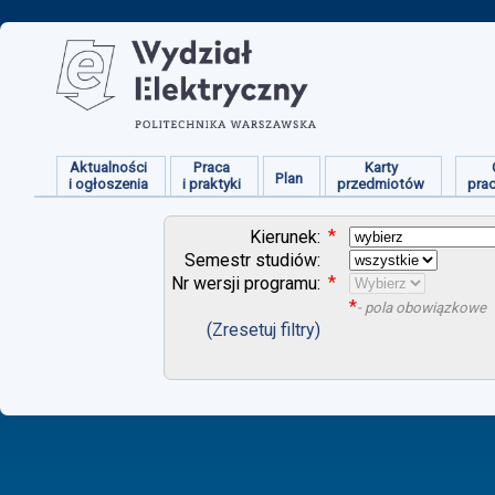
Aktualności
Praca
Karty
Plan
i ogłoszenia
i praktyki
przedmiotów
pra
*
Kierunek:
Semestr studiów:
*
Nr wersji programu:
*
- pola obowiązkowe
(Zresetuj filtry)