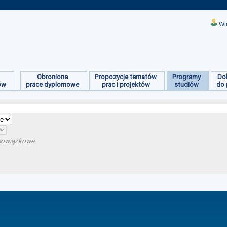
Wi
Obronione
Propozycje tematów
Programy
Do
ów
prace dyplomowe
prac i projektów
studiów
do 
obowiązkowe