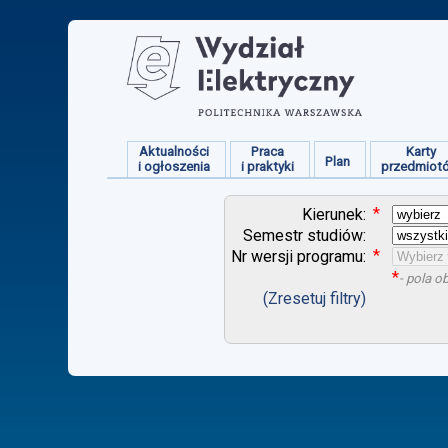
Aktualności
Praca
Karty
Plan
i ogłoszenia
i praktyki
przedmiot
*
Kierunek:
Semestr studiów:
*
Nr wersji programu:
*
- pola 
(Zresetuj filtry)