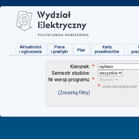
Aktualności
Praca
Karty
Plan
i ogłoszenia
i praktyki
przedmiotów
pra
*
Kierunek:
Semestr studiów:
*
Nr wersji programu:
*
- pola obowiązkowe
(Zresetuj filtry)