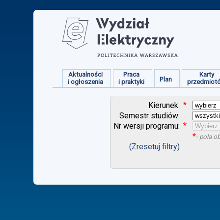
Aktualności
Praca
Karty
Plan
i ogłoszenia
i praktyki
przedmiot
*
Kierunek:
Semestr studiów:
*
Nr wersji programu:
*
- pola 
(Zresetuj filtry)