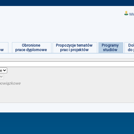
Wi
Obronione
Propozycje tematów
Programy
Do
ów
prace dyplomowe
prac i projektów
studiów
do 
obowiązkowe