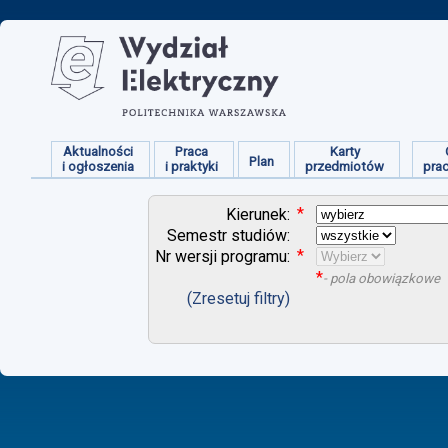
Aktualności
Praca
Karty
Plan
i ogłoszenia
i praktyki
przedmiotów
pra
*
Kierunek:
Semestr studiów:
*
Nr wersji programu:
*
- pola obowiązkowe
(Zresetuj filtry)