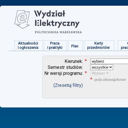
Aktualności
Praca
Karty
Plan
i ogłoszenia
i praktyki
przedmiotów
pra
*
Kierunek:
Semestr studiów:
*
Nr wersji programu:
*
- pola obowiązkowe
(Zresetuj filtry)