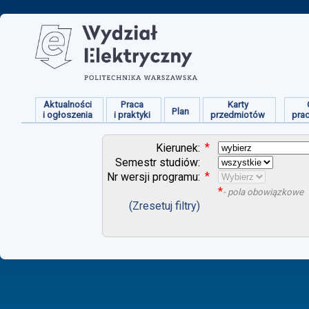
Aktualności
Praca
Karty
Plan
i ogłoszenia
i praktyki
przedmiotów
pra
*
Kierunek:
Semestr studiów:
*
Nr wersji programu:
*
- pola obowiązkowe
(Zresetuj filtry)