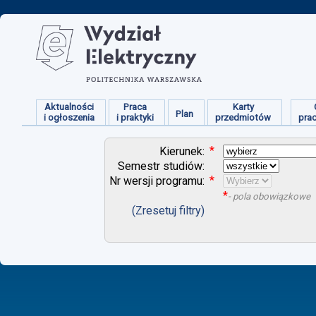
Aktualności
Praca
Karty
Plan
i ogłoszenia
i praktyki
przedmiotów
pra
*
Kierunek:
Semestr studiów:
*
Nr wersji programu:
*
- pola obowiązkowe
(Zresetuj filtry)