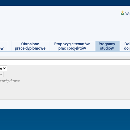
Wi
Obronione
Propozycje tematów
Programy
Do
ów
prace dyplomowe
prac i projektów
studiów
do 
obowiązkowe