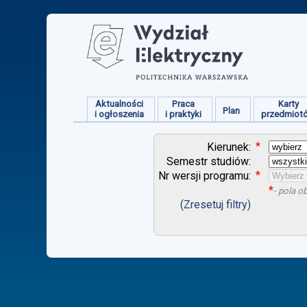
Aktualności
Praca
Karty
Plan
i ogłoszenia
i praktyki
przedmiot
*
Kierunek:
Semestr studiów:
*
Nr wersji programu:
*
- pola 
(Zresetuj filtry)