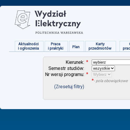
Aktualności
Praca
Karty
Plan
i ogłoszenia
i praktyki
przedmiotów
pra
*
Kierunek:
Semestr studiów:
*
Nr wersji programu:
*
- pola obowiązkowe
(Zresetuj filtry)