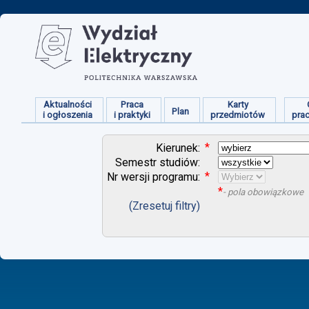
Aktualności
Praca
Karty
Plan
i ogłoszenia
i praktyki
przedmiotów
pra
*
Kierunek:
Semestr studiów:
*
Nr wersji programu:
*
- pola obowiązkowe
(Zresetuj filtry)