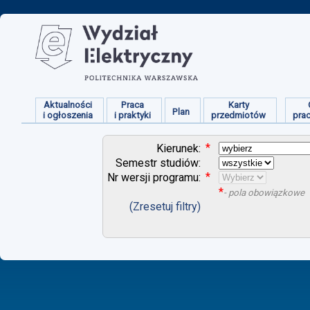
Aktualności
Praca
Karty
Plan
i ogłoszenia
i praktyki
przedmiotów
pra
*
Kierunek:
Semestr studiów:
*
Nr wersji programu:
*
- pola obowiązkowe
(Zresetuj filtry)