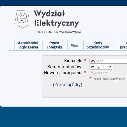
Aktualności
Praca
Karty
Plan
i ogłoszenia
i praktyki
przedmiotów
pra
*
Kierunek:
Semestr studiów:
*
Nr wersji programu:
*
- pola obowiązkowe
(Zresetuj filtry)