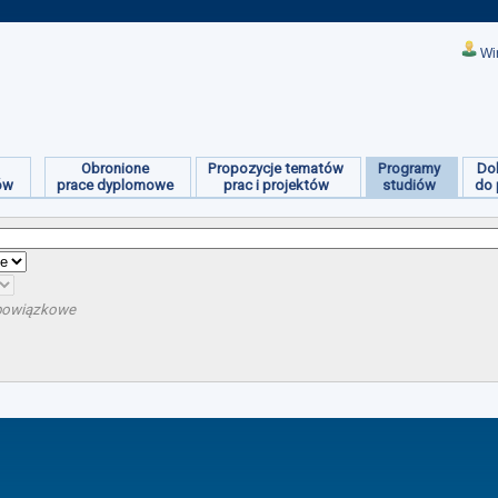
Wi
Obronione
Propozycje tematów
Programy
Do
ów
prace dyplomowe
prac i projektów
studiów
do 
obowiązkowe