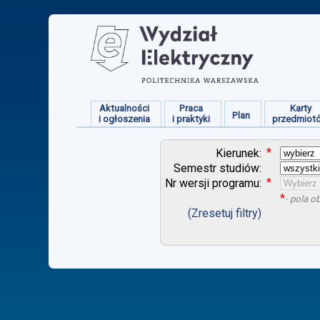
Aktualności
Praca
Karty
Plan
i ogłoszenia
i praktyki
przedmiot
*
Kierunek:
Semestr studiów:
*
Nr wersji programu:
*
- pola 
(Zresetuj filtry)