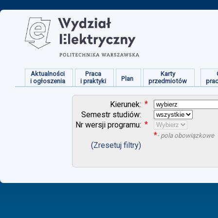
Aktualności
Praca
Karty
Plan
i ogłoszenia
i praktyki
przedmiotów
pra
*
Kierunek:
Semestr studiów:
*
Nr wersji programu:
*
- pola obowiązkowe
(Zresetuj filtry)