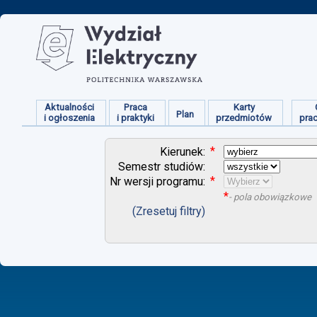
Aktualności
Praca
Karty
Plan
i ogłoszenia
i praktyki
przedmiotów
pra
*
Kierunek:
Semestr studiów:
*
Nr wersji programu:
*
- pola obowiązkowe
(Zresetuj filtry)