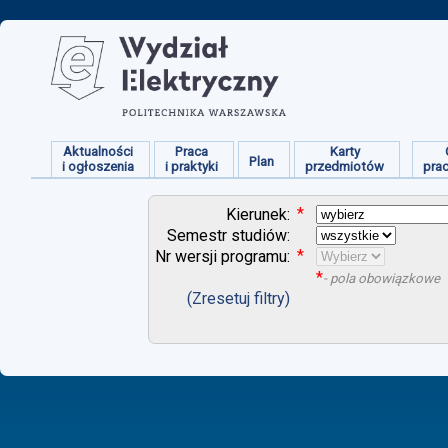
Aktualności
Praca
Karty
Plan
i ogłoszenia
i praktyki
przedmiotów
pra
*
Kierunek:
Semestr studiów:
*
Nr wersji programu:
*
- pola obowiązkowe
(Zresetuj filtry)