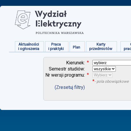
Aktualności
Praca
Karty
Plan
i ogłoszenia
i praktyki
przedmiotów
pra
*
Kierunek:
Semestr studiów:
*
Nr wersji programu:
*
- pola obowiązkowe
(Zresetuj filtry)