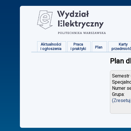
Aktualności
Praca
Karty
Plan
i ogłoszenia
i praktyki
przedmiot
Plan d
Semestr u
Specjaln
Numer se
Grupa:
(Zresetuj 