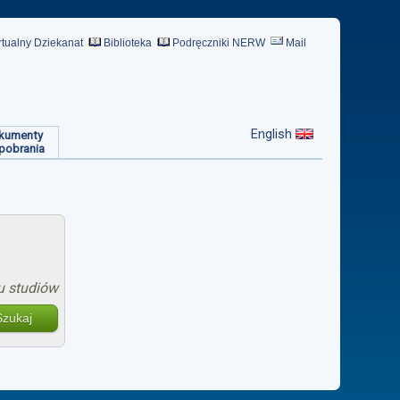
rtualny Dziekanat
Biblioteka
Podręczniki NERW
Mail
English
kumenty
pobrania
u studiów