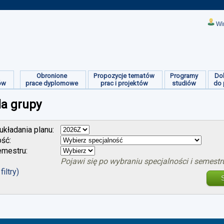
Wi
Obronione
Propozycje tematów
Programy
Do
ów
prace dyplomowe
prac i projektów
studiów
do 
la grupy
kładania planu:
ość:
mestru:
Pojawi się po wybraniu specjalności i semestr
filtry)