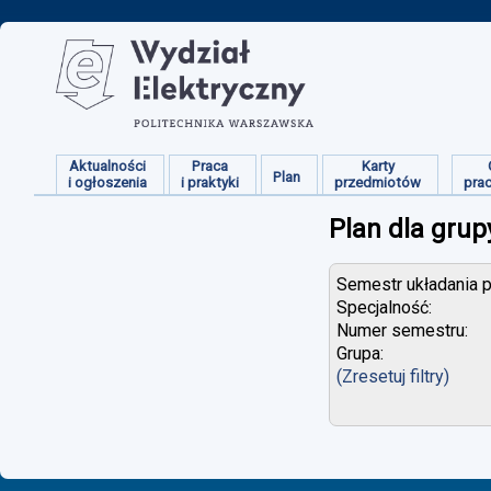
Aktualności
Praca
Karty
Plan
i ogłoszenia
i praktyki
przedmiotów
pra
Plan dla grup
Semestr układania p
Specjalność:
Numer semestru:
Grupa:
(Zresetuj filtry)