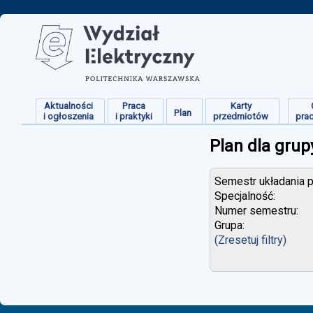
Aktualności
Praca
Karty
Plan
i ogłoszenia
i praktyki
przedmiotów
pra
Plan dla grup
Semestr układania p
Specjalność:
Numer semestru:
Grupa:
(Zresetuj filtry)