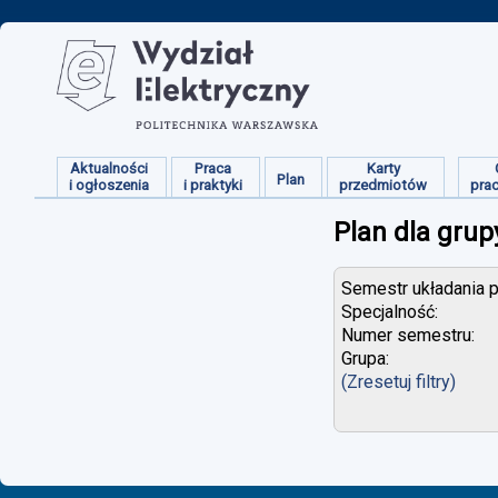
Aktualności
Praca
Karty
Plan
i ogłoszenia
i praktyki
przedmiotów
pra
Plan dla grup
Semestr układania p
Specjalność:
Numer semestru:
Grupa:
(Zresetuj filtry)