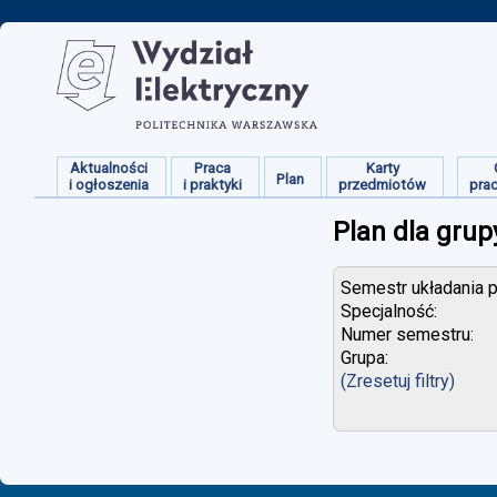
Aktualności
Praca
Karty
Plan
i ogłoszenia
i praktyki
przedmiotów
pra
Plan dla grup
Semestr układania p
Specjalność:
Numer semestru:
Grupa:
(Zresetuj filtry)