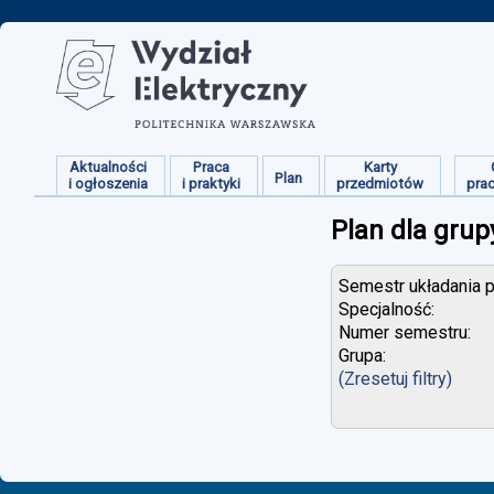
Aktualności
Praca
Karty
Plan
i ogłoszenia
i praktyki
przedmiotów
pra
Plan dla grup
Semestr układania p
Specjalność:
Numer semestru:
Grupa:
(Zresetuj filtry)