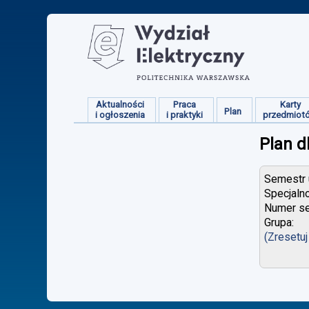
Aktualności
Praca
Karty
Plan
i ogłoszenia
i praktyki
przedmiot
Plan d
Semestr u
Specjaln
Numer se
Grupa:
(Zresetuj 