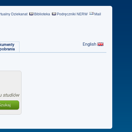
rtualny Dziekanat
Biblioteka
Podręczniki NERW
Mail
English
kumenty
pobrania
u studiów