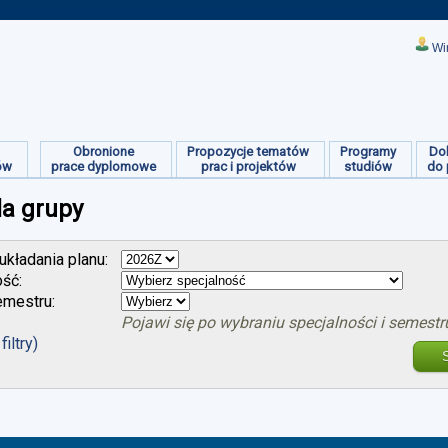
Wi
Obronione
Propozycje tematów
Programy
Do
ów
prace dyplomowe
prac i projektów
studiów
do 
la grupy
kładania planu:
ość:
mestru:
Pojawi się po wybraniu specjalności i semestr
filtry)