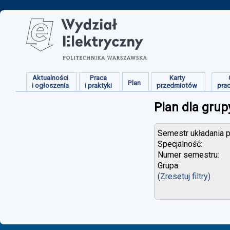
Aktualności
Praca
Karty
Plan
i ogłoszenia
i praktyki
przedmiotów
pra
Plan dla grup
Semestr układania p
Specjalność:
Numer semestru:
Grupa:
(Zresetuj filtry)