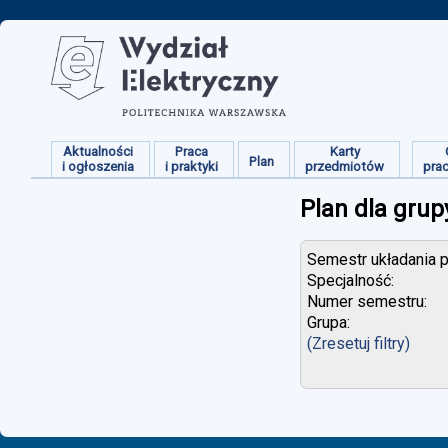
Aktualności
Praca
Karty
Plan
i ogłoszenia
i praktyki
przedmiotów
pra
Plan dla grup
Semestr układania p
Specjalność:
Numer semestru:
Grupa:
(Zresetuj filtry)