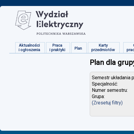
Aktualności
Praca
Karty
Plan
i ogłoszenia
i praktyki
przedmiotów
pra
Plan dla grup
Semestr układania p
Specjalność:
Numer semestru:
Grupa:
(Zresetuj filtry)