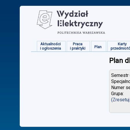
Aktualności
Praca
Karty
Plan
i ogłoszenia
i praktyki
przedmiot
Plan d
Semestr u
Specjaln
Numer se
Grupa:
(Zresetuj 