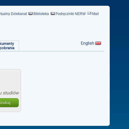
rtualny Dziekanat
Biblioteka
Podręczniki NERW
Mail
English
kumenty
pobrania
u studiów