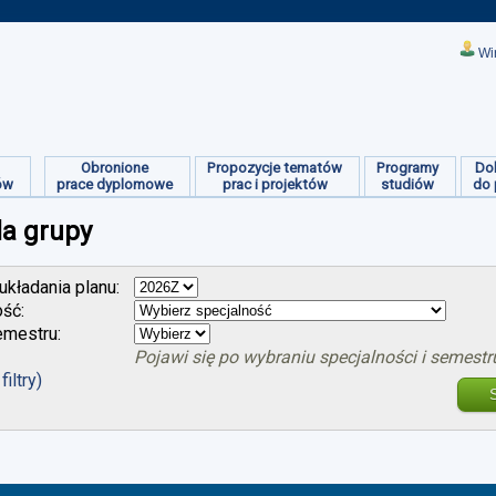
Wi
Obronione
Propozycje tematów
Programy
Do
ów
prace dyplomowe
prac i projektów
studiów
do 
la grupy
kładania planu:
ość:
mestru:
Pojawi się po wybraniu specjalności i semestr
filtry)