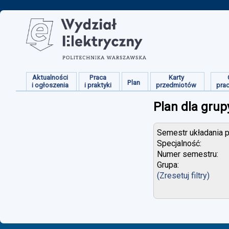
Aktualności
Praca
Karty
Plan
i ogłoszenia
i praktyki
przedmiotów
pra
Plan dla grup
Semestr układania p
Specjalność:
Numer semestru:
Grupa:
(Zresetuj filtry)