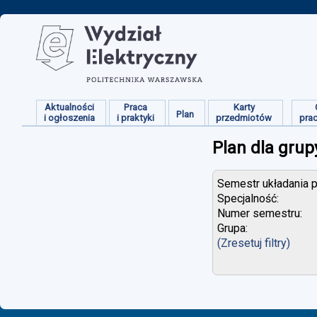
Aktualności
Praca
Karty
Plan
i ogłoszenia
i praktyki
przedmiotów
pra
Plan dla grup
Semestr układania p
Specjalność:
Numer semestru:
Grupa:
(Zresetuj filtry)