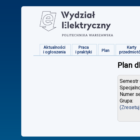
Aktualności
Praca
Karty
Plan
i ogłoszenia
i praktyki
przedmiot
Plan d
Semestr u
Specjaln
Numer se
Grupa:
(Zresetuj 