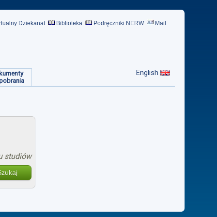
rtualny Dziekanat
Biblioteka
Podręczniki NERW
Mail
English
kumenty
pobrania
u studiów