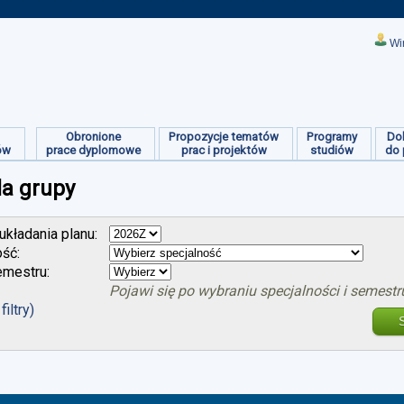
Wi
Obronione
Propozycje tematów
Programy
Do
ów
prace dyplomowe
prac i projektów
studiów
do 
la grupy
kładania planu:
ość:
mestru:
Pojawi się po wybraniu specjalności i semestr
filtry)