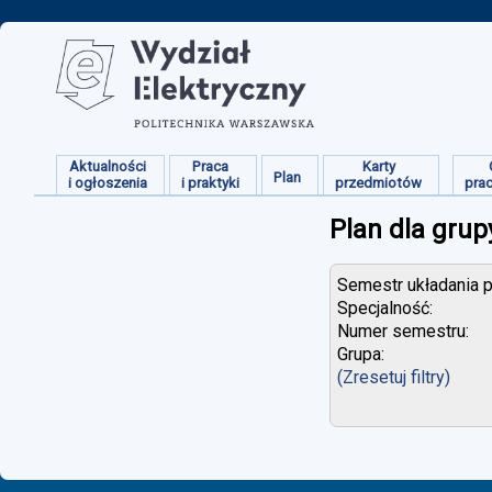
Aktualności
Praca
Karty
Plan
i ogłoszenia
i praktyki
przedmiotów
pra
Plan dla grup
Semestr układania p
Specjalność:
Numer semestru:
Grupa:
(Zresetuj filtry)