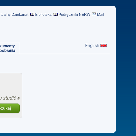
rtualny Dziekanat
Biblioteka
Podręczniki NERW
Mail
English
kumenty
pobrania
u studiów