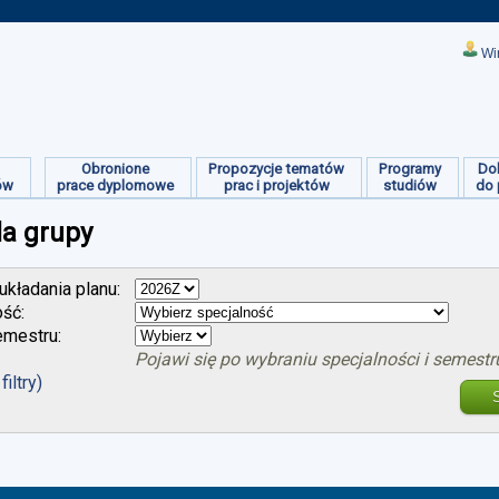
Wi
Obronione
Propozycje tematów
Programy
Do
ów
prace dyplomowe
prac i projektów
studiów
do 
la grupy
kładania planu:
ość:
mestru:
Pojawi się po wybraniu specjalności i semestr
filtry)