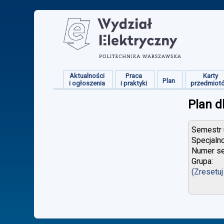
Aktualności
Praca
Karty
Plan
i ogłoszenia
i praktyki
przedmiot
Plan d
Semestr u
Specjaln
Numer se
Grupa:
(Zresetuj 