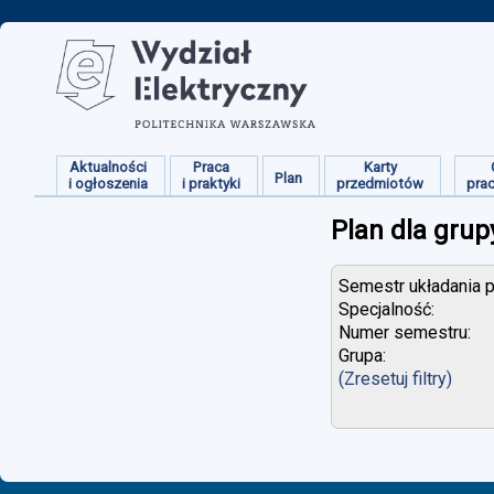
Aktualności
Praca
Karty
Plan
i ogłoszenia
i praktyki
przedmiotów
pra
Plan dla grup
Semestr układania p
Specjalność:
Numer semestru:
Grupa:
(Zresetuj filtry)