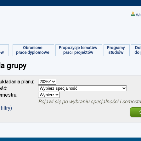
Wi
Obronione
Propozycje tematów
Programy
Do
ów
prace dyplomowe
prac i projektów
studiów
do 
la grupy
kładania planu:
ość:
mestru:
Pojawi się po wybraniu specjalności i semestr
filtry)