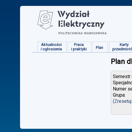
Aktualności
Praca
Karty
Plan
i ogłoszenia
i praktyki
przedmiot
Plan d
Semestr u
Specjaln
Numer se
Grupa:
(Zresetuj 