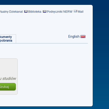
rtualny Dziekanat
Biblioteka
Podręczniki NERW
Mail
English
kumenty
pobrania
u studiów