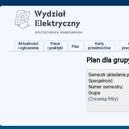
Aktualności
Praca
Karty
Plan
i ogłoszenia
i praktyki
przedmiotów
pra
Plan dla grup
Semestr układania p
Specjalność:
Numer semestru:
Grupa:
(Zresetuj filtry)