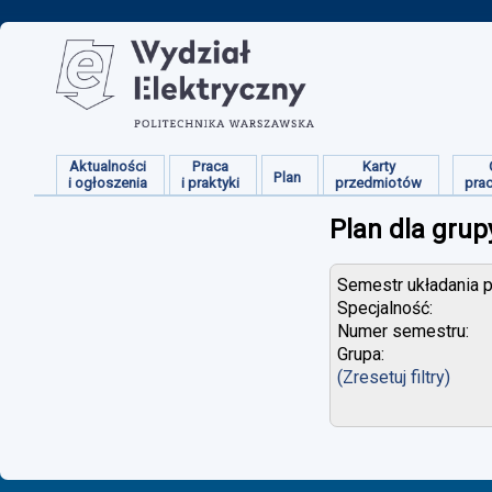
Aktualności
Praca
Karty
Plan
i ogłoszenia
i praktyki
przedmiotów
pra
Plan dla grup
Semestr układania p
Specjalność:
Numer semestru:
Grupa:
(Zresetuj filtry)