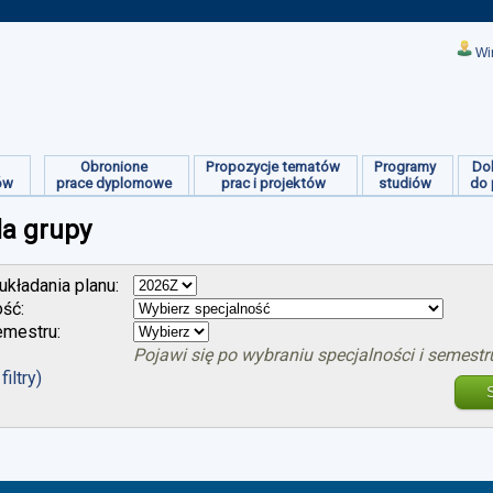
Wi
Obronione
Propozycje tematów
Programy
Do
ów
prace dyplomowe
prac i projektów
studiów
do 
la grupy
kładania planu:
ość:
mestru:
Pojawi się po wybraniu specjalności i semestr
filtry)