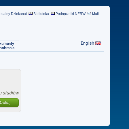
rtualny Dziekanat
Biblioteka
Podręczniki NERW
Mail
English
kumenty
pobrania
u studiów