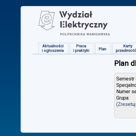
Aktualności
Praca
Karty
Plan
i ogłoszenia
i praktyki
przedmiot
Plan d
Semestr u
Specjaln
Numer se
Grupa:
(Zresetuj 