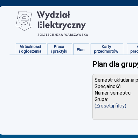
Aktualności
Praca
Karty
Plan
i ogłoszenia
i praktyki
przedmiotów
pra
Plan dla grup
Semestr układania p
Specjalność:
Numer semestru:
Grupa:
(Zresetuj filtry)