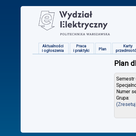
Aktualności
Praca
Karty
Plan
i ogłoszenia
i praktyki
przedmiot
Plan d
Semestr u
Specjaln
Numer se
Grupa:
(Zresetuj 