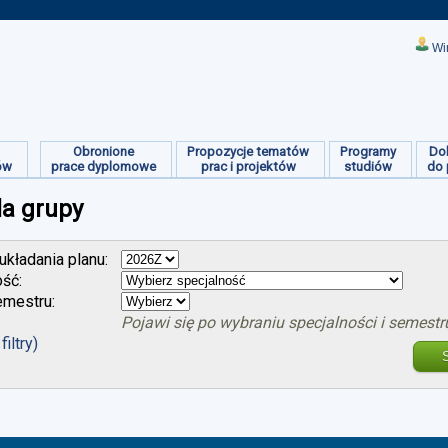
Wi
Obronione
Propozycje tematów
Programy
Do
ów
prace dyplomowe
prac i projektów
studiów
do 
la grupy
kładania planu:
ość:
mestru:
Pojawi się po wybraniu specjalności i semestr
filtry)