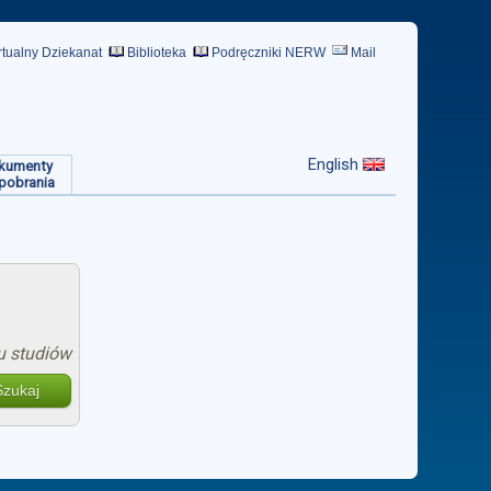
rtualny Dziekanat
Biblioteka
Podręczniki NERW
Mail
English
kumenty
pobrania
u studiów