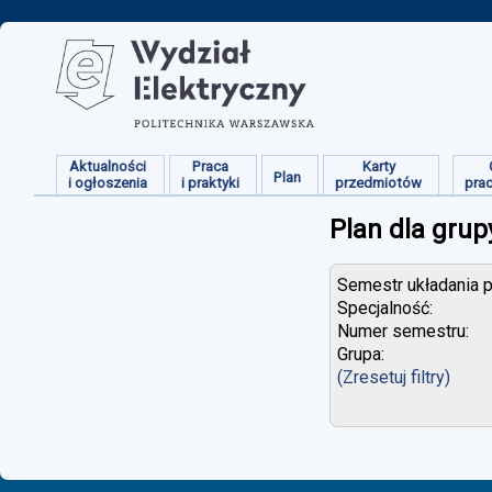
Aktualności
Praca
Karty
Plan
i ogłoszenia
i praktyki
przedmiotów
pra
Plan dla grup
Semestr układania p
Specjalność:
Numer semestru:
Grupa:
(Zresetuj filtry)