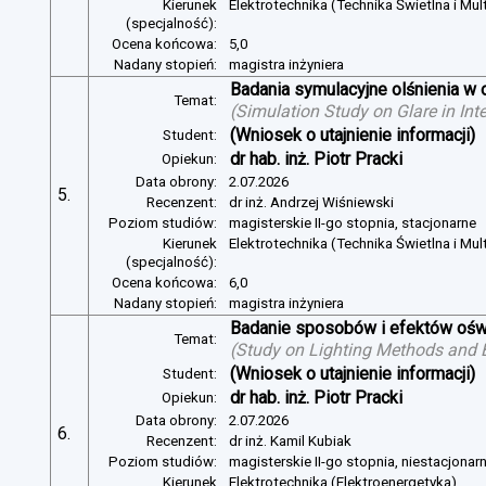
Kierunek
Elektrotechnika (Technika Świetlna i Mul
(specjalność):
Ocena końcowa:
5,0
Nadany stopień:
magistra inżyniera
Badania symulacyjne olśnienia w 
Temat:
(
Simulation Study on Glare in Inte
(Wniosek o utajnienie informacji)
Student:
dr hab. inż. Piotr Pracki
Opiekun:
Data obrony:
2.07.2026
5.
Recenzent:
dr inż. Andrzej Wiśniewski
Poziom studiów:
magisterskie II-go stopnia, stacjonarne
Kierunek
Elektrotechnika (Technika Świetlna i Mul
(specjalność):
Ocena końcowa:
6,0
Nadany stopień:
magistra inżyniera
Badanie sposobów i efektów oświ
Temat:
(
Study on Lighting Methods and Ef
(Wniosek o utajnienie informacji)
Student:
dr hab. inż. Piotr Pracki
Opiekun:
Data obrony:
2.07.2026
6.
Recenzent:
dr inż. Kamil Kubiak
Poziom studiów:
magisterskie II-go stopnia, niestacjonar
Kierunek
Elektrotechnika (Elektroenergetyka)