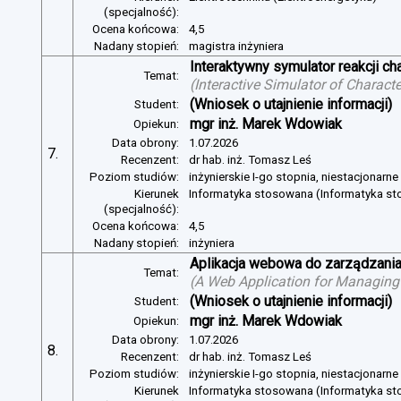
(specjalność):
Ocena końcowa:
4,5
Nadany stopień:
magistra inżyniera
Interaktywny symulator reakcji c
Temat:
(
Interactive Simulator of Charact
(Wniosek o utajnienie informacji)
Student:
mgr inż. Marek Wdowiak
Opiekun:
Data obrony:
1.07.2026
7.
Recenzent:
dr hab. inż. Tomasz Leś
Poziom studiów:
inżynierskie I-go stopnia, niestacjonarn
Kierunek
Informatyka stosowana (Informatyka s
(specjalność):
Ocena końcowa:
4,5
Nadany stopień:
inżyniera
Aplikacja webowa do zarządzania
Temat:
(
A Web Application for Managing 
(Wniosek o utajnienie informacji)
Student:
mgr inż. Marek Wdowiak
Opiekun:
Data obrony:
1.07.2026
8.
Recenzent:
dr hab. inż. Tomasz Leś
Poziom studiów:
inżynierskie I-go stopnia, niestacjonarn
Kierunek
Informatyka stosowana (Informatyka s