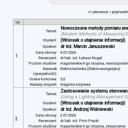
<< pierwsza
< poprzedn
Lp.
Nowoczesne metody pomiaru energ
Temat:
(
Modern Methods of Measuring Ele
(Wniosek o utajnienie informacji)
Student:
dr inż. Marcin Januszewski
Opiekun:
Data obrony:
6.07.2026
1.
Recenzent:
dr hab. inż. Łukasz Nogal
Poziom studiów:
magisterskie II-go stopnia, niestacjonar
Kierunek
Elektrotechnika (Elektroenergetyka)
(specjalność):
Ocena końcowa:
5,0
Nadany stopień:
magistra inżyniera
Zastosowanie systemu sterowania
Temat:
(
Using a Lighting Management Sy
(Wniosek o utajnienie informacji)
Student:
dr inż. Andrzej Wiśniewski
Opiekun:
Data obrony:
2.07.2026
2.
Recenzent:
dr hab. inż. Piotr Pracki
Poziom studiów:
magisterskie II-go stopnia, stacjonarne