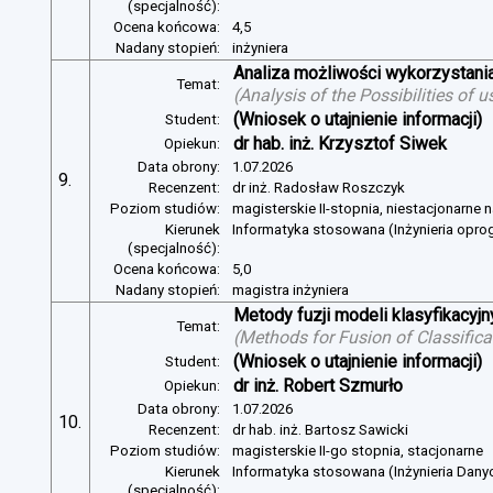
(specjalność):
Ocena końcowa:
4,5
Nadany stopień:
inżyniera
Analiza możliwości wykorzystan
Temat:
(
Analysis of the Possibilities of
(Wniosek o utajnienie informacji)
Student:
dr hab. inż. Krzysztof Siwek
Opiekun:
Data obrony:
1.07.2026
9.
Recenzent:
dr inż. Radosław Roszczyk
Poziom studiów:
magisterskie II-stopnia, niestacjonarne 
Kierunek
Informatyka stosowana (Inżynieria opr
(specjalność):
Ocena końcowa:
5,0
Nadany stopień:
magistra inżyniera
Metody fuzji modeli klasyfikacyj
Temat:
(
Methods for Fusion of Classific
(Wniosek o utajnienie informacji)
Student:
dr inż. Robert Szmurło
Opiekun:
Data obrony:
1.07.2026
10.
Recenzent:
dr hab. inż. Bartosz Sawicki
Poziom studiów:
magisterskie II-go stopnia, stacjonarne
Kierunek
Informatyka stosowana (Inżynieria Dany
(specjalność):