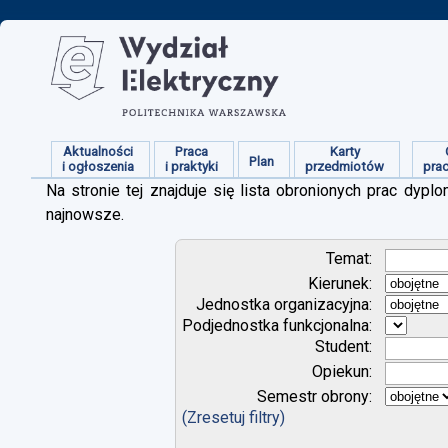
Aktualności
Praca
Karty
Plan
i ogłoszenia
i praktyki
przedmiotów
pra
Na stronie tej znajduje się lista obronionych prac dy
najnowsze.
Temat:
Kierunek:
Jednostka organizacyjna:
Podjednostka funkcjonalna:
Student:
Opiekun:
Semestr obrony:
(Zresetuj filtry)