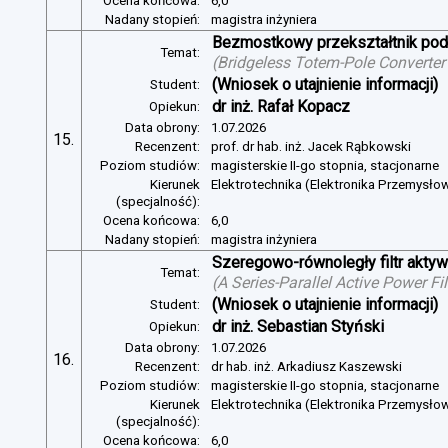
Ocena końcowa:
6,0
Nadany stopień:
magistra inżyniera
Bezmostkowy przekształtnik pod
Temat:
(
Bridgeless Totem-Pole Converter
(Wniosek o utajnienie informacji)
Student:
dr inż. Rafał Kopacz
Opiekun:
Data obrony:
1.07.2026
15.
Recenzent:
prof. dr hab. inż. Jacek Rąbkowski
Poziom studiów:
magisterskie II-go stopnia, stacjonarne
Kierunek
Elektrotechnika (Elektronika Przemysło
(specjalność):
Ocena końcowa:
6,0
Nadany stopień:
magistra inżyniera
Szeregowo-równoległy filtr aktywn
Temat:
(
A Series-Parallel Active Power Fi
(Wniosek o utajnienie informacji)
Student:
dr inż. Sebastian Styński
Opiekun:
Data obrony:
1.07.2026
16.
Recenzent:
dr hab. inż. Arkadiusz Kaszewski
Poziom studiów:
magisterskie II-go stopnia, stacjonarne
Kierunek
Elektrotechnika (Elektronika Przemysło
(specjalność):
Ocena końcowa:
6,0