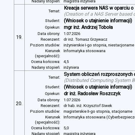
Nadany stopień:
magistra inżyniera
Kreacja serwera NAS w oparciu 
Temat:
(
Creation of a NAS Server based 
(Wniosek o utajnienie informacji)
Student:
mgr inż. Andrzej Toboła
Opiekun:
Data obrony:
1.07.2026
19.
Recenzent:
dr inż. Tomasz Grzywacz
Poziom studiów:
inżynierskie I-go stopnia, niestacjonarn
Kierunek
Informatyka stosowana
(specjalność):
Ocena końcowa:
4,5
Nadany stopień:
inżyniera
System obliczeń rozproszonych o
Temat:
(
Distributed Computing System B
(Wniosek o utajnienie informacji)
Student:
dr inż. Radosław Roszczyk
Opiekun:
Data obrony:
1.07.2026
20.
Recenzent:
dr hab. inż. Krzysztof Siwek
Poziom studiów:
magisterskie II-go stopnia, stacjonarne
Kierunek
Informatyka stosowana (Cyberbezpiec
(specjalność):
Ocena końcowa:
5,0
Nadany stopień:
magistra inżyniera