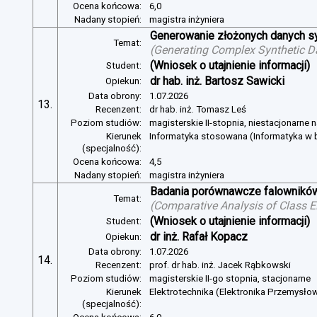
Ocena końcowa:
6,0
Nadany stopień:
magistra inżyniera
Generowanie złożonych danych s
Temat:
(
Generating Complex Synthetic D
(Wniosek o utajnienie informacji)
Student:
dr hab. inż. Bartosz Sawicki
Opiekun:
Data obrony:
1.07.2026
13.
Recenzent:
dr hab. inż. Tomasz Leś
Poziom studiów:
magisterskie II-stopnia, niestacjonarne 
Kierunek
Informatyka stosowana (Informatyka w b
(specjalność):
Ocena końcowa:
4,5
Nadany stopień:
magistra inżyniera
Badania porównawcze falowników
Temat:
(
Comparative Analysis of Class E
(Wniosek o utajnienie informacji)
Student:
dr inż. Rafał Kopacz
Opiekun:
Data obrony:
1.07.2026
14.
Recenzent:
prof. dr hab. inż. Jacek Rąbkowski
Poziom studiów:
magisterskie II-go stopnia, stacjonarne
Kierunek
Elektrotechnika (Elektronika Przemysło
(specjalność):