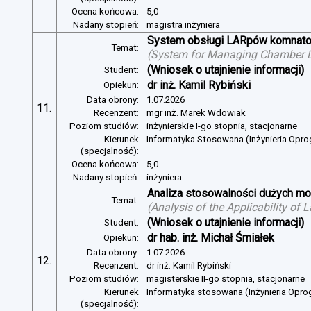
Ocena końcowa:
5,0
Nadany stopień:
magistra inżyniera
System obsługi LARpów komnat
Temat:
(
System for Managing Chamber 
(Wniosek o utajnienie informacji)
Student:
dr inż. Kamil Rybiński
Opiekun:
Data obrony:
1.07.2026
11.
Recenzent:
mgr inż. Marek Wdowiak
Poziom studiów:
inżynierskie I-go stopnia, stacjonarne
Kierunek
Informatyka Stosowana (Inżynieria Opr
(specjalność):
Ocena końcowa:
5,0
Nadany stopień:
inżyniera
Analiza stosowalności dużych mo
Temat:
(
Analysis of the Applicability of
(Wniosek o utajnienie informacji)
Student:
dr hab. inż. Michał Śmiałek
Opiekun:
Data obrony:
1.07.2026
12.
Recenzent:
dr inż. Kamil Rybiński
Poziom studiów:
magisterskie II-go stopnia, stacjonarne
Kierunek
Informatyka stosowana (Inżynieria Opr
(specjalność):