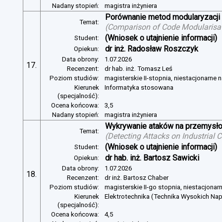
Nadany stopień:
magistra inżyniera
Porównanie metod modularyzacji
Temat:
(
Comparison of Code Modularisat
(Wniosek o utajnienie informacji)
Student:
dr inż. Radosław Roszczyk
Opiekun:
Data obrony:
1.07.2026
17.
Recenzent:
dr hab. inż. Tomasz Leś
Poziom studiów:
magisterskie II-stopnia, niestacjonarne 
Kierunek
Informatyka stosowana
(specjalność):
Ocena końcowa:
3,5
Nadany stopień:
magistra inżyniera
Wykrywanie ataków na przemysło
Temat:
(
Detecting Attacks on Industrial
(Wniosek o utajnienie informacji)
Student:
dr hab. inż. Bartosz Sawicki
Opiekun:
Data obrony:
1.07.2026
18.
Recenzent:
dr inż. Bartosz Chaber
Poziom studiów:
magisterskie II-go stopnia, niestacjonar
Kierunek
Elektrotechnika (Technika Wysokich Na
(specjalność):
Ocena końcowa:
4,5