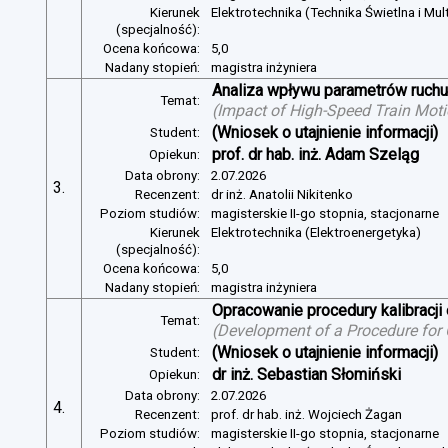
Kierunek
Elektrotechnika (Technika Świetlna i Mul
(specjalność):
Ocena końcowa:
5,0
Nadany stopień:
magistra inżyniera
Analiza wpływu parametrów ruchu 
Temat:
(
Impact of High-Speed Train Mot
(Wniosek o utajnienie informacji)
Student:
prof. dr hab. inż. Adam Szeląg
Opiekun:
Data obrony:
2.07.2026
3.
Recenzent:
dr inż. Anatolii Nikitenko
Poziom studiów:
magisterskie II-go stopnia, stacjonarne
Kierunek
Elektrotechnika (Elektroenergetyka)
(specjalność):
Ocena końcowa:
5,0
Nadany stopień:
magistra inżyniera
Opracowanie procedury kalibracj
Temat:
(
Development of a Procedure for
(Wniosek o utajnienie informacji)
Student:
dr inż. Sebastian Słomiński
Opiekun:
Data obrony:
2.07.2026
4.
Recenzent:
prof. dr hab. inż. Wojciech Żagan
Poziom studiów:
magisterskie II-go stopnia, stacjonarne