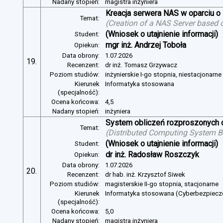
Nadany stopień:
magistra inżyniera
Kreacja serwera NAS w oparciu 
Temat:
(
Creation of a NAS Server based 
(Wniosek o utajnienie informacji)
Student:
mgr inż. Andrzej Toboła
Opiekun:
Data obrony:
1.07.2026
19.
Recenzent:
dr inż. Tomasz Grzywacz
Poziom studiów:
inżynierskie I-go stopnia, niestacjonarn
Kierunek
Informatyka stosowana
(specjalność):
Ocena końcowa:
4,5
Nadany stopień:
inżyniera
System obliczeń rozproszonych o
Temat:
(
Distributed Computing System B
(Wniosek o utajnienie informacji)
Student:
dr inż. Radosław Roszczyk
Opiekun:
Data obrony:
1.07.2026
20.
Recenzent:
dr hab. inż. Krzysztof Siwek
Poziom studiów:
magisterskie II-go stopnia, stacjonarne
Kierunek
Informatyka stosowana (Cyberbezpiec
(specjalność):
Ocena końcowa:
5,0
Nadany stopień:
magistra inżyniera