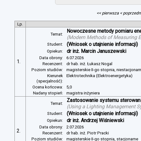
<< pierwsza
< poprzedn
Lp.
Nowoczesne metody pomiaru energ
Temat:
(
Modern Methods of Measuring Ele
(Wniosek o utajnienie informacji)
Student:
dr inż. Marcin Januszewski
Opiekun:
Data obrony:
6.07.2026
1.
Recenzent:
dr hab. inż. Łukasz Nogal
Poziom studiów:
magisterskie II-go stopnia, niestacjonar
Kierunek
Elektrotechnika (Elektroenergetyka)
(specjalność):
Ocena końcowa:
5,0
Nadany stopień:
magistra inżyniera
Zastosowanie systemu sterowania
Temat:
(
Using a Lighting Management Sy
(Wniosek o utajnienie informacji)
Student:
dr inż. Andrzej Wiśniewski
Opiekun:
Data obrony:
2.07.2026
2.
Recenzent:
dr hab. inż. Piotr Pracki
Poziom studiów:
magisterskie II-go stopnia, stacjonarne