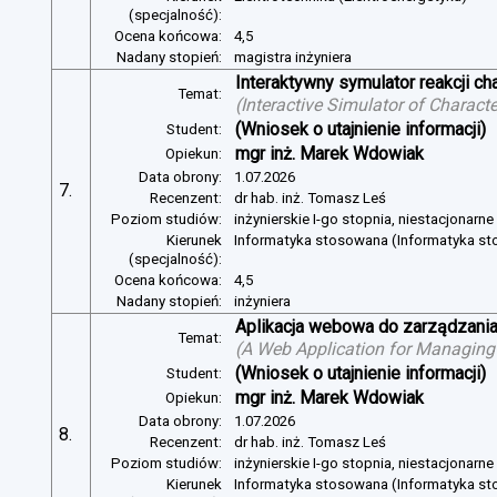
(specjalność):
Ocena końcowa:
4,5
Nadany stopień:
magistra inżyniera
Interaktywny symulator reakcji c
Temat:
(
Interactive Simulator of Charact
(Wniosek o utajnienie informacji)
Student:
mgr inż. Marek Wdowiak
Opiekun:
Data obrony:
1.07.2026
7.
Recenzent:
dr hab. inż. Tomasz Leś
Poziom studiów:
inżynierskie I-go stopnia, niestacjonarn
Kierunek
Informatyka stosowana (Informatyka s
(specjalność):
Ocena końcowa:
4,5
Nadany stopień:
inżyniera
Aplikacja webowa do zarządzania
Temat:
(
A Web Application for Managing 
(Wniosek o utajnienie informacji)
Student:
mgr inż. Marek Wdowiak
Opiekun:
Data obrony:
1.07.2026
8.
Recenzent:
dr hab. inż. Tomasz Leś
Poziom studiów:
inżynierskie I-go stopnia, niestacjonarn
Kierunek
Informatyka stosowana (Informatyka s