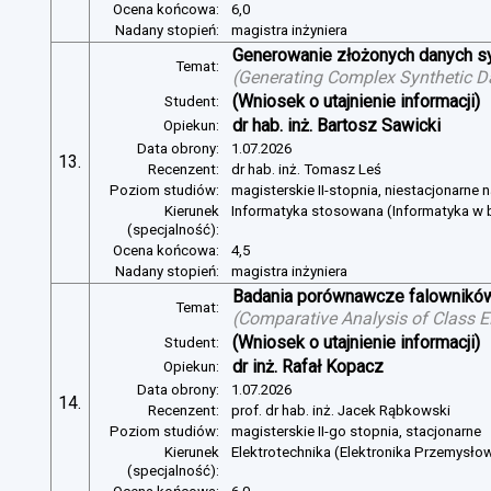
Ocena końcowa:
6,0
Nadany stopień:
magistra inżyniera
Generowanie złożonych danych s
Temat:
(
Generating Complex Synthetic D
(Wniosek o utajnienie informacji)
Student:
dr hab. inż. Bartosz Sawicki
Opiekun:
Data obrony:
1.07.2026
13.
Recenzent:
dr hab. inż. Tomasz Leś
Poziom studiów:
magisterskie II-stopnia, niestacjonarne 
Kierunek
Informatyka stosowana (Informatyka w b
(specjalność):
Ocena końcowa:
4,5
Nadany stopień:
magistra inżyniera
Badania porównawcze falowników
Temat:
(
Comparative Analysis of Class E
(Wniosek o utajnienie informacji)
Student:
dr inż. Rafał Kopacz
Opiekun:
Data obrony:
1.07.2026
14.
Recenzent:
prof. dr hab. inż. Jacek Rąbkowski
Poziom studiów:
magisterskie II-go stopnia, stacjonarne
Kierunek
Elektrotechnika (Elektronika Przemysło
(specjalność):