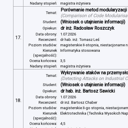
Nadany stopień:
magistra inżyniera
Porównanie metod modularyzacji
Temat:
(
Comparison of Code Modularisat
(Wniosek o utajnienie informacji)
Student:
dr inż. Radosław Roszczyk
Opiekun:
Data obrony:
1.07.2026
17.
Recenzent:
dr hab. inż. Tomasz Leś
Poziom studiów:
magisterskie II-stopnia, niestacjonarne 
Kierunek
Informatyka stosowana
(specjalność):
Ocena końcowa:
3,5
Nadany stopień:
magistra inżyniera
Wykrywanie ataków na przemysło
Temat:
(
Detecting Attacks on Industrial
(Wniosek o utajnienie informacji)
Student:
dr hab. inż. Bartosz Sawicki
Opiekun:
Data obrony:
1.07.2026
18.
Recenzent:
dr inż. Bartosz Chaber
Poziom studiów:
magisterskie II-go stopnia, niestacjonar
Kierunek
Elektrotechnika (Technika Wysokich Na
(specjalność):
Ocena końcowa:
4,5