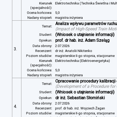
Kierunek
Elektrotechnika (Technika Świetlna i Mul
(specjalność):
Ocena końcowa:
5,0
Nadany stopień:
magistra inżyniera
Analiza wpływu parametrów ruchu 
Temat:
(
Impact of High-Speed Train Mot
(Wniosek o utajnienie informacji)
Student:
prof. dr hab. inż. Adam Szeląg
Opiekun:
Data obrony:
2.07.2026
3.
Recenzent:
dr inż. Anatolii Nikitenko
Poziom studiów:
magisterskie II-go stopnia, stacjonarne
Kierunek
Elektrotechnika (Elektroenergetyka)
(specjalność):
Ocena końcowa:
5,0
Nadany stopień:
magistra inżyniera
Opracowanie procedury kalibracj
Temat:
(
Development of a Procedure for
(Wniosek o utajnienie informacji)
Student:
dr inż. Sebastian Słomiński
Opiekun:
Data obrony:
2.07.2026
4.
Recenzent:
prof. dr hab. inż. Wojciech Żagan
Poziom studiów:
magisterskie II-go stopnia, stacjonarne