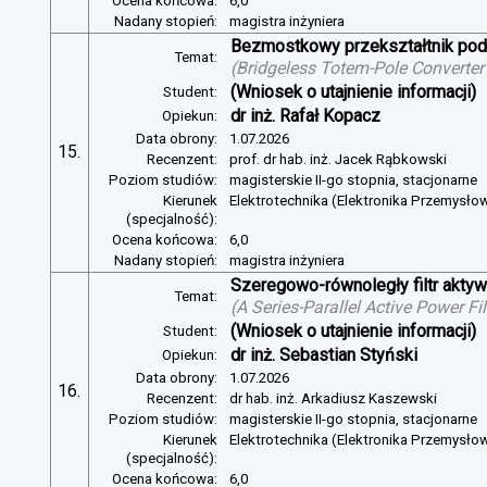
Ocena końcowa:
6,0
Nadany stopień:
magistra inżyniera
Bezmostkowy przekształtnik pod
Temat:
(
Bridgeless Totem-Pole Converter
(Wniosek o utajnienie informacji)
Student:
dr inż. Rafał Kopacz
Opiekun:
Data obrony:
1.07.2026
15.
Recenzent:
prof. dr hab. inż. Jacek Rąbkowski
Poziom studiów:
magisterskie II-go stopnia, stacjonarne
Kierunek
Elektrotechnika (Elektronika Przemysło
(specjalność):
Ocena końcowa:
6,0
Nadany stopień:
magistra inżyniera
Szeregowo-równoległy filtr aktywn
Temat:
(
A Series-Parallel Active Power Fi
(Wniosek o utajnienie informacji)
Student:
dr inż. Sebastian Styński
Opiekun:
Data obrony:
1.07.2026
16.
Recenzent:
dr hab. inż. Arkadiusz Kaszewski
Poziom studiów:
magisterskie II-go stopnia, stacjonarne
Kierunek
Elektrotechnika (Elektronika Przemysło
(specjalność):
Ocena końcowa:
6,0