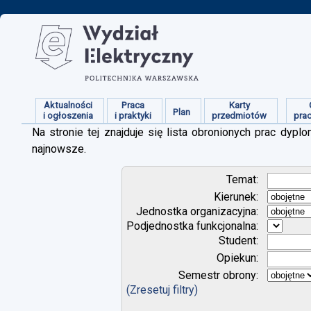
Aktualności
Praca
Karty
Plan
i ogłoszenia
i praktyki
przedmiotów
pra
Na stronie tej znajduje się lista obronionych prac dy
najnowsze.
Temat:
Kierunek:
Jednostka organizacyjna:
Podjednostka funkcjonalna:
Student:
Opiekun:
Semestr obrony:
(Zresetuj filtry)