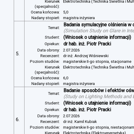
Kierunek
Elektrotechnika (Technika Świetlna i Mul
(specjalność):
Ocena końcowa:
5,0
Nadany stopień:
magistra inżyniera
Badania symulacyjne olśnienia w 
Temat:
(
Simulation Study on Glare in Inte
(Wniosek o utajnienie informacji)
Student:
dr hab. inż. Piotr Pracki
Opiekun:
Data obrony:
2.07.2026
5.
Recenzent:
dr inż. Andrzej Wiśniewski
Poziom studiów:
magisterskie II-go stopnia, stacjonarne
Kierunek
Elektrotechnika (Technika Świetlna i Mul
(specjalność):
Ocena końcowa:
6,0
Nadany stopień:
magistra inżyniera
Badanie sposobów i efektów oświ
Temat:
(
Study on Lighting Methods and Ef
(Wniosek o utajnienie informacji)
Student:
dr hab. inż. Piotr Pracki
Opiekun:
Data obrony:
2.07.2026
6.
Recenzent:
dr inż. Kamil Kubiak
Poziom studiów:
magisterskie II-go stopnia, niestacjonar
Kierunek
Elektrotechnika (Elektroenergetyka)