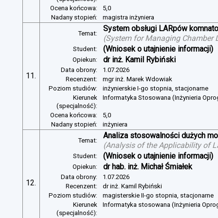
Ocena końcowa:
5,0
Nadany stopień:
magistra inżyniera
System obsługi LARpów komnat
Temat:
(
System for Managing Chamber 
(Wniosek o utajnienie informacji)
Student:
dr inż. Kamil Rybiński
Opiekun:
Data obrony:
1.07.2026
11.
Recenzent:
mgr inż. Marek Wdowiak
Poziom studiów:
inżynierskie I-go stopnia, stacjonarne
Kierunek
Informatyka Stosowana (Inżynieria Opr
(specjalność):
Ocena końcowa:
5,0
Nadany stopień:
inżyniera
Analiza stosowalności dużych mo
Temat:
(
Analysis of the Applicability of
(Wniosek o utajnienie informacji)
Student:
dr hab. inż. Michał Śmiałek
Opiekun:
Data obrony:
1.07.2026
12.
Recenzent:
dr inż. Kamil Rybiński
Poziom studiów:
magisterskie II-go stopnia, stacjonarne
Kierunek
Informatyka stosowana (Inżynieria Opr
(specjalność):