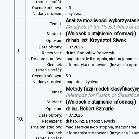
(specjalność):
Ocena końcowa:
4,5
Nadany stopień:
inżyniera
Analiza możliwości wykorzystan
Temat:
(
Analysis of the Possibilities of
(Wniosek o utajnienie informacji)
Student:
dr hab. inż. Krzysztof Siwek
Opiekun:
Data obrony:
1.07.2026
9.
Recenzent:
dr inż. Radosław Roszczyk
Poziom studiów:
magisterskie II-stopnia, niestacjonarne 
Kierunek
Informatyka stosowana (Inżynieria opr
(specjalność):
Ocena końcowa:
5,0
Nadany stopień:
magistra inżyniera
Metody fuzji modeli klasyfikacyj
Temat:
(
Methods for Fusion of Classific
(Wniosek o utajnienie informacji)
Student:
dr inż. Robert Szmurło
Opiekun:
Data obrony:
1.07.2026
10.
Recenzent:
dr hab. inż. Bartosz Sawicki
Poziom studiów:
magisterskie II-go stopnia, stacjonarne
Kierunek
Informatyka stosowana (Inżynieria Dany
(specjalność):