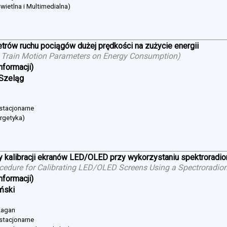
wietlna i Multimedialna)
trów ruchu pociągów dużej prędkości na zużycie energii
 Train Motion Parameters on Energy Consumption
)
nformacji)
 Szeląg
 stacjonarne
ergetyka)
 kalibracji ekranów LED/OLED przy wykorzystaniu spektroradi
cedure for Calibrating LED/OLED Screens Using a Spectroradio
nformacji)
iński
 Żagan
 stacjonarne