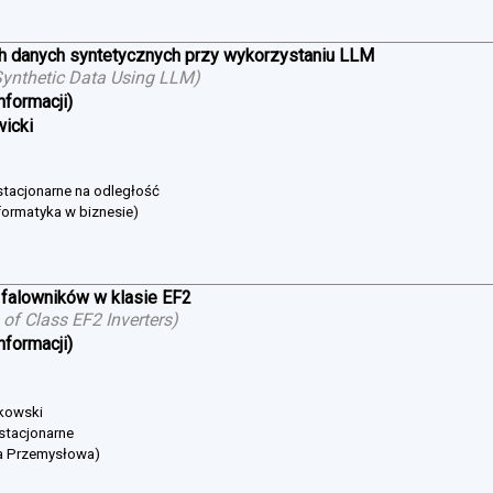
h danych syntetycznych przy wykorzystaniu LLM
ynthetic Data Using LLM
)
nformacji)
wicki
estacjonarne na odległość
formatyka w biznesie)
falowników w klasie EF2
of Class EF2 Inverters
)
nformacji)
bkowski
 stacjonarne
ka Przemysłowa)