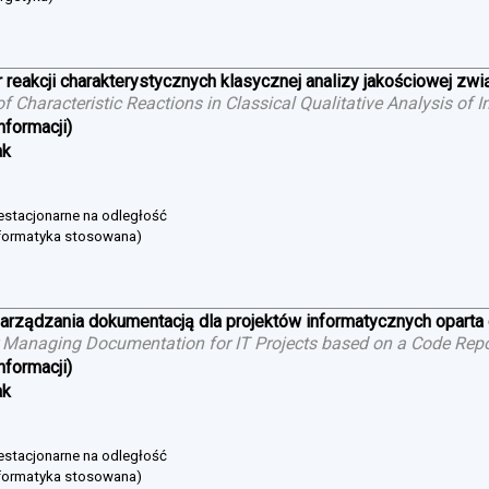
 reakcji charakterystycznych klasycznej analizy jakościowej zw
 of Characteristic Reactions in Classical Qualitative Analysis o
nformacji)
ak
niestacjonarne na odległość
nformatyka stosowana)
arządzania dokumentacją dla projektów informatycznych oparta
 Managing Documentation for IT Projects based on a Code Repo
nformacji)
ak
niestacjonarne na odległość
nformatyka stosowana)