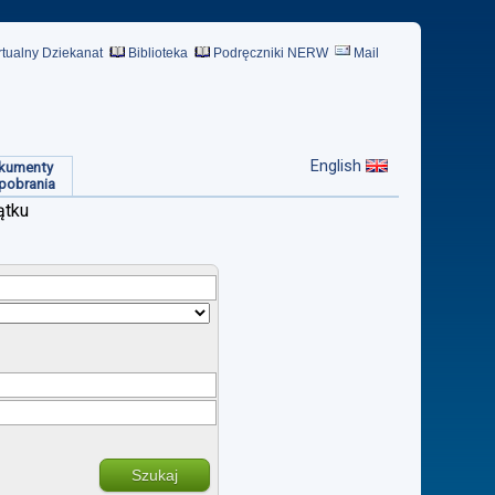
rtualny Dziekanat
Biblioteka
Podręczniki NERW
Mail
English
kumenty
pobrania
ątku
Szukaj