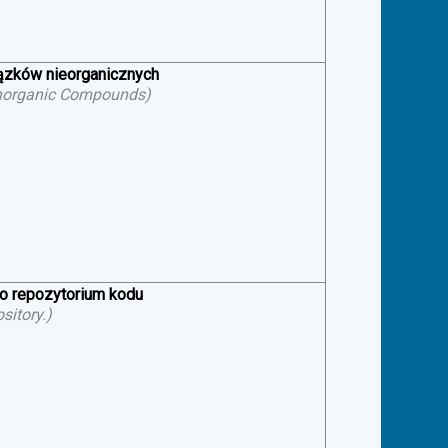
iązków nieorganicznych
f Inorganic Compounds
)
 o repozytorium kodu
sitory.
)