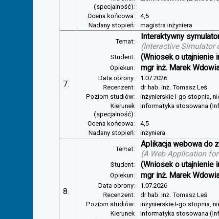
(specjalność):
Ocena końcowa:
4,5
Nadany stopień:
magistra inżyniera
Interaktywny symulator
Temat:
(
Interactive Simulator
(Wniosek o utajnienie i
Student:
mgr inż. Marek Wdowi
Opiekun:
Data obrony:
1.07.2026
7.
Recenzent:
dr hab. inż. Tomasz Leś
Poziom studiów:
inżynierskie I-go stopnia, 
Kierunek
Informatyka stosowana (I
(specjalność):
Ocena końcowa:
4,5
Nadany stopień:
inżyniera
Aplikacja webowa do z
Temat:
(
A Web Application for
(Wniosek o utajnienie i
Student:
mgr inż. Marek Wdowi
Opiekun:
Data obrony:
1.07.2026
8.
Recenzent:
dr hab. inż. Tomasz Leś
Poziom studiów:
inżynierskie I-go stopnia, 
Kierunek
Informatyka stosowana (I