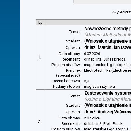
<< pierwsz
Lp.
Nowoczesne metody pom
Temat:
(
Modern Methods of Mea
(Wniosek o utajnienie i
Student:
dr inż. Marcin Janusze
Opiekun:
Data obrony:
6.07.2026
1.
Recenzent:
dr hab. inż. Łukasz Nogal
Poziom studiów:
magisterskie II-go stopnia,
Kierunek
Elektrotechnika (Elektroen
(specjalność):
Ocena końcowa:
5,0
Nadany stopień:
magistra inżyniera
Zastosowanie systemu 
Temat:
(
Using a Lighting Man
(Wniosek o utajnienie i
Student:
dr inż. Andrzej Wiśnie
Opiekun:
Data obrony:
2.07.2026
2.
Recenzent:
dr hab. inż. Piotr Pracki
Poziom studiów:
magisterskie II-go stopnia,