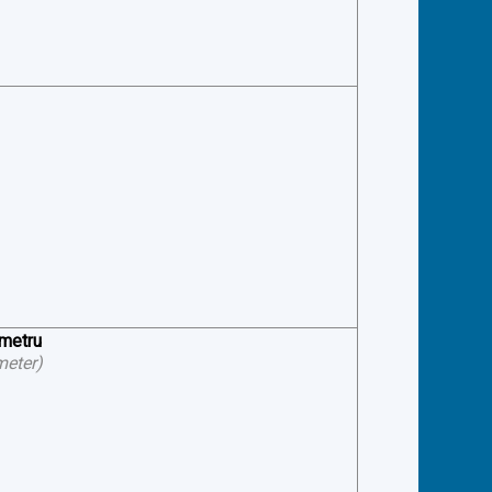
ometru
meter
)