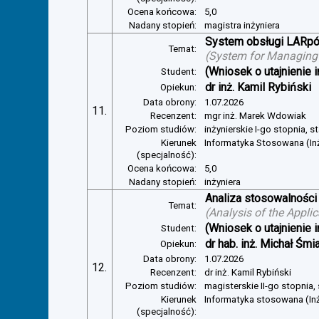
Ocena końcowa:
5,0
Nadany stopień:
magistra inżyniera
System obsługi LARp
Temat:
(
System for Managin
(Wniosek o utajnienie i
Student:
dr inż. Kamil Rybiński
Opiekun:
Data obrony:
1.07.2026
11.
Recenzent:
mgr inż. Marek Wdowiak
Poziom studiów:
inżynierskie I-go stopnia, s
Kierunek
Informatyka Stosowana (In
(specjalność):
Ocena końcowa:
5,0
Nadany stopień:
inżyniera
Analiza stosowalności
Temat:
(
Analysis of the Appli
(Wniosek o utajnienie i
Student:
dr hab. inż. Michał Śmi
Opiekun:
Data obrony:
1.07.2026
12.
Recenzent:
dr inż. Kamil Rybiński
Poziom studiów:
magisterskie II-go stopnia,
Kierunek
Informatyka stosowana (In
(specjalność):