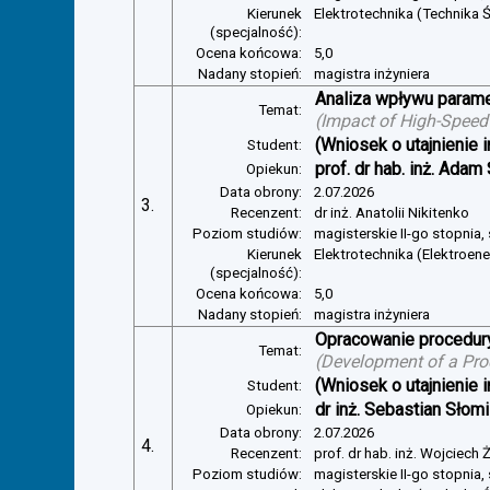
Kierunek
Elektrotechnika (Technika Ś
(specjalność):
Ocena końcowa:
5,0
Nadany stopień:
magistra inżyniera
Analiza wpływu parame
Temat:
(
Impact of High-Speed
(Wniosek o utajnienie i
Student:
prof. dr hab. inż. Adam
Opiekun:
Data obrony:
2.07.2026
3.
Recenzent:
dr inż. Anatolii Nikitenko
Poziom studiów:
magisterskie II-go stopnia,
Kierunek
Elektrotechnika (Elektroen
(specjalność):
Ocena końcowa:
5,0
Nadany stopień:
magistra inżyniera
Opracowanie procedury
Temat:
(
Development of a Pro
(Wniosek o utajnienie i
Student:
dr inż. Sebastian Słom
Opiekun:
Data obrony:
2.07.2026
4.
Recenzent:
prof. dr hab. inż. Wojciech
Poziom studiów:
magisterskie II-go stopnia,