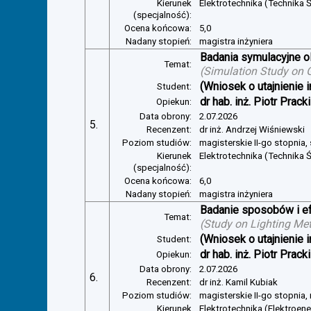
Kierunek
Elektrotechnika (Technika Ś
(specjalność):
Ocena końcowa:
5,0
Nadany stopień:
magistra inżyniera
Badania symulacyjne ol
Temat:
(
Simulation Study on Gl
(Wniosek o utajnienie i
Student:
dr hab. inż. Piotr Pracki
Opiekun:
Data obrony:
2.07.2026
5.
Recenzent:
dr inż. Andrzej Wiśniewski
Poziom studiów:
magisterskie II-go stopnia,
Kierunek
Elektrotechnika (Technika Ś
(specjalność):
Ocena końcowa:
6,0
Nadany stopień:
magistra inżyniera
Badanie sposobów i ef
Temat:
(
Study on Lighting Met
(Wniosek o utajnienie i
Student:
dr hab. inż. Piotr Pracki
Opiekun:
Data obrony:
2.07.2026
6.
Recenzent:
dr inż. Kamil Kubiak
Poziom studiów:
magisterskie II-go stopnia,
Kierunek
Elektrotechnika (Elektroen