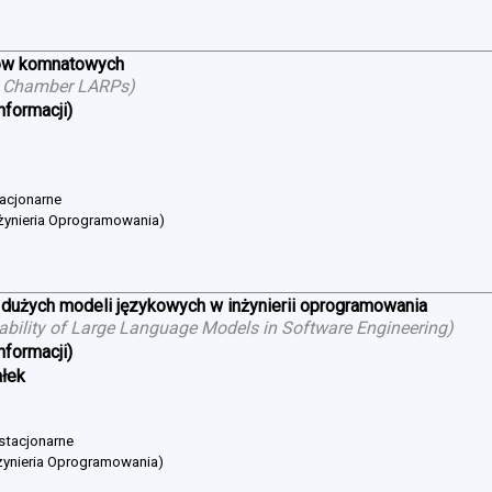
ów komnatowych
g Chamber LARPs
)
nformacji)
tacjonarne
żynieria Oprogramowania)
 dużych modeli językowych w inżynierii oprogramowania
cability of Large Language Models in Software Engineering
)
nformacji)
ałek
 stacjonarne
żynieria Oprogramowania)