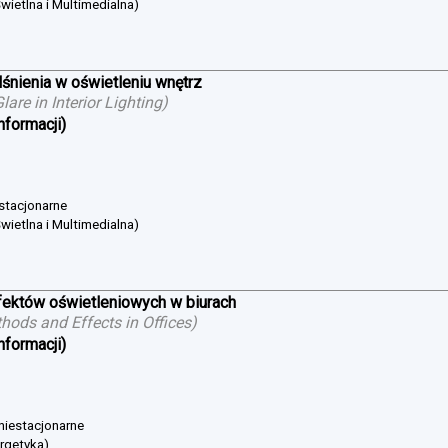
wietlna i Multimedialna)
śnienia w oświetleniu wnętrz
are in Interior Lighting
)
nformacji)
 stacjonarne
wietlna i Multimedialna)
ektów oświetleniowych w biurach
hods and Effects in Offices
)
nformacji)
 niestacjonarne
ergetyka)