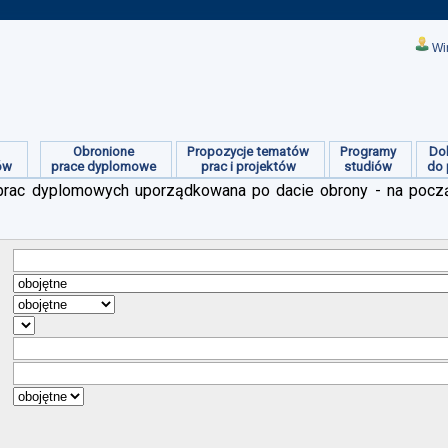
Wi
Obronione
Propozycje tematów
Programy
Do
ów
prace dyplomowe
prac i projektów
studiów
do 
ch prac dyplomowych uporządkowana po dacie obrony - na pocz
:
:
:
:
:
:
: