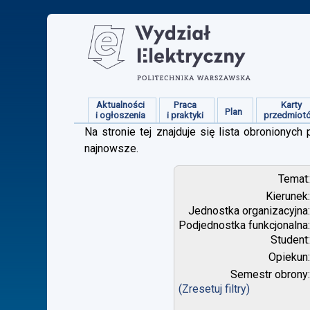
Aktualności
Praca
Karty
Plan
i ogłoszenia
i praktyki
przedmiot
Na stronie tej znajduje się lista obroniony
najnowsze.
Temat
Kierunek
Jednostka organizacyjna
Podjednostka funkcjonalna
Student
Opiekun
Semestr obrony
(Zresetuj filtry)