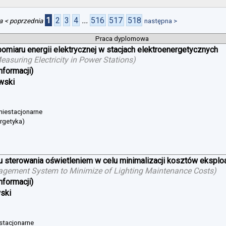
1
2
3
4
...
516
517
518
a
< poprzednia
następna >
Praca dyplomowa
iaru energii elektrycznej w stacjach elektroenergetycznych
suring Electricity in Power Stations
)
nformacji)
wski
 niestacjonarne
ergetyka)
sterowania oświetleniem w celu minimalizacji kosztów eksploat
agement System to Minimize of Lighting Maintenance Costs
)
nformacji)
wski
 stacjonarne