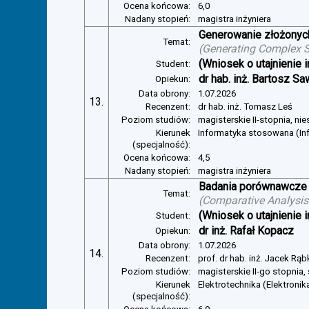
Ocena końcowa:
6,0
Nadany stopień:
magistra inżyniera
Generowanie złożonyc
Temat:
(
Generating Complex S
(Wniosek o utajnienie i
Student:
dr hab. inż. Bartosz Sa
Opiekun:
Data obrony:
1.07.2026
13.
Recenzent:
dr hab. inż. Tomasz Leś
Poziom studiów:
magisterskie II-stopnia, ni
Kierunek
Informatyka stosowana (In
(specjalność):
Ocena końcowa:
4,5
Nadany stopień:
magistra inżyniera
Badania porównawcze 
Temat:
(
Comparative Analysis 
(Wniosek o utajnienie i
Student:
dr inż. Rafał Kopacz
Opiekun:
Data obrony:
1.07.2026
14.
Recenzent:
prof. dr hab. inż. Jacek Rą
Poziom studiów:
magisterskie II-go stopnia,
Kierunek
Elektrotechnika (Elektroni
(specjalność):