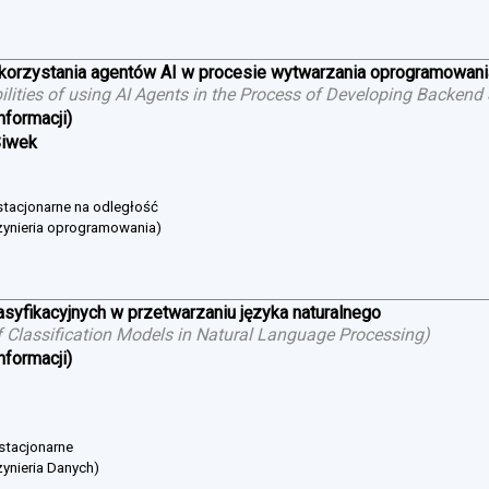
ykorzystania agentów AI w procesie wytwarzania oprogramowan
bilities of using AI Agents in the Process of Developing Backend
nformacji)
Siwek
estacjonarne na odległość
żynieria oprogramowania)
asyfikacyjnych w przetwarzaniu języka naturalnego
 Classification Models in Natural Language Processing
)
nformacji)
 stacjonarne
ynieria Danych)