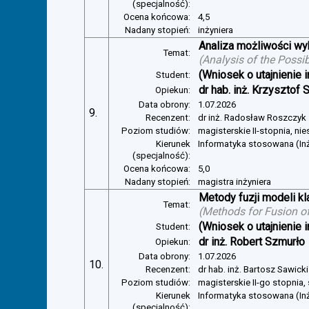
(specjalność):
Ocena końcowa:
4,5
Nadany stopień:
inżyniera
Analiza możliwości w
Temat:
(
Analysis of the Possi
(Wniosek o utajnienie i
Student:
dr hab. inż. Krzysztof 
Opiekun:
Data obrony:
1.07.2026
9.
Recenzent:
dr inż. Radosław Roszczyk
Poziom studiów:
magisterskie II-stopnia, ni
Kierunek
Informatyka stosowana (In
(specjalność):
Ocena końcowa:
5,0
Nadany stopień:
magistra inżyniera
Metody fuzji modeli kl
Temat:
(
Methods for Fusion of
(Wniosek o utajnienie i
Student:
dr inż. Robert Szmurło
Opiekun:
Data obrony:
1.07.2026
10.
Recenzent:
dr hab. inż. Bartosz Sawicki
Poziom studiów:
magisterskie II-go stopnia,
Kierunek
Informatyka stosowana (Inż
(specjalność):