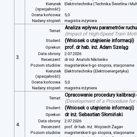
Kierunek
Elektrotechnika (Technika Świetlna i Mul
(specjalność):
Ocena końcowa:
5,0
Nadany stopień:
magistra inżyniera
Analiza wpływu parametrów ruchu 
Temat:
(
Impact of High-Speed Train Mot
(Wniosek o utajnienie informacji)
Student:
prof. dr hab. inż. Adam Szeląg
Opiekun:
Data obrony:
2.07.2026
3.
Recenzent:
dr inż. Anatolii Nikitenko
Poziom studiów:
magisterskie II-go stopnia, stacjonarne
Kierunek
Elektrotechnika (Elektroenergetyka)
(specjalność):
Ocena końcowa:
5,0
Nadany stopień:
magistra inżyniera
Opracowanie procedury kalibracj
Temat:
(
Development of a Procedure for
(Wniosek o utajnienie informacji)
Student:
dr inż. Sebastian Słomiński
Opiekun:
Data obrony:
2.07.2026
4.
Recenzent:
prof. dr hab. inż. Wojciech Żagan
Poziom studiów:
magisterskie II-go stopnia, stacjonarne