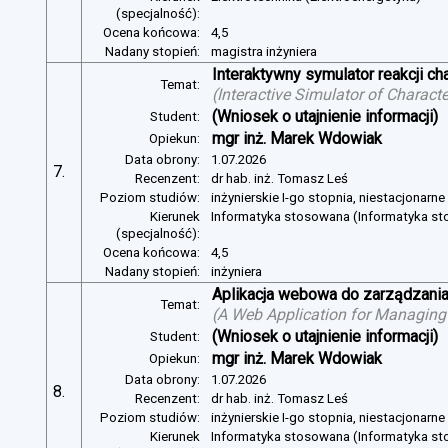
(specjalność):
Ocena końcowa:
4,5
Nadany stopień:
magistra inżyniera
Interaktywny symulator reakcji c
Temat:
(
Interactive Simulator of Charact
(Wniosek o utajnienie informacji)
Student:
mgr inż. Marek Wdowiak
Opiekun:
Data obrony:
1.07.2026
7.
Recenzent:
dr hab. inż. Tomasz Leś
Poziom studiów:
inżynierskie I-go stopnia, niestacjonarn
Kierunek
Informatyka stosowana (Informatyka s
(specjalność):
Ocena końcowa:
4,5
Nadany stopień:
inżyniera
Aplikacja webowa do zarządzania
Temat:
(
A Web Application for Managing 
(Wniosek o utajnienie informacji)
Student:
mgr inż. Marek Wdowiak
Opiekun:
Data obrony:
1.07.2026
8.
Recenzent:
dr hab. inż. Tomasz Leś
Poziom studiów:
inżynierskie I-go stopnia, niestacjonarn
Kierunek
Informatyka stosowana (Informatyka s