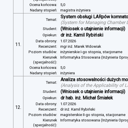
Ocena końcowa:
5,0
Nadany stopień:
magistra inżyniera
System obsługi LARpów komnat
Temat:
(
System for Managing Chamber 
(Wniosek o utajnienie informacji)
Student:
dr inż. Kamil Rybiński
Opiekun:
Data obrony:
1.07.2026
11.
Recenzent:
mgr inż. Marek Wdowiak
Poziom studiów:
inżynierskie I-go stopnia, stacjonarne
Kierunek
Informatyka Stosowana (Inżynieria Opr
(specjalność):
Ocena końcowa:
5,0
Nadany stopień:
inżyniera
Analiza stosowalności dużych mo
Temat:
(
Analysis of the Applicability of
(Wniosek o utajnienie informacji)
Student:
dr hab. inż. Michał Śmiałek
Opiekun:
Data obrony:
1.07.2026
12.
Recenzent:
dr inż. Kamil Rybiński
Poziom studiów:
magisterskie II-go stopnia, stacjonarne
Kierunek
Informatyka stosowana (Inżynieria Opr
(specjalność):