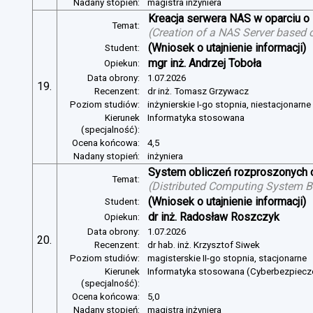
Nadany stopień:
magistra inżyniera
Kreacja serwera NAS w oparciu 
Temat:
(
Creation of a NAS Server based 
(Wniosek o utajnienie informacji)
Student:
mgr inż. Andrzej Toboła
Opiekun:
Data obrony:
1.07.2026
19.
Recenzent:
dr inż. Tomasz Grzywacz
Poziom studiów:
inżynierskie I-go stopnia, niestacjonarn
Kierunek
Informatyka stosowana
(specjalność):
Ocena końcowa:
4,5
Nadany stopień:
inżyniera
System obliczeń rozproszonych o
Temat:
(
Distributed Computing System B
(Wniosek o utajnienie informacji)
Student:
dr inż. Radosław Roszczyk
Opiekun:
Data obrony:
1.07.2026
20.
Recenzent:
dr hab. inż. Krzysztof Siwek
Poziom studiów:
magisterskie II-go stopnia, stacjonarne
Kierunek
Informatyka stosowana (Cyberbezpiec
(specjalność):
Ocena końcowa:
5,0
Nadany stopień:
magistra inżyniera