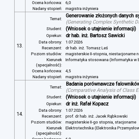
Ocena końcowa:
6,0
Nadany stopień:
magistra inżyniera
Generowanie złożonych danych s
Temat:
(
Generating Complex Synthetic D
(Wniosek o utajnienie informacji)
Student:
dr hab. inż. Bartosz Sawicki
Opiekun:
Data obrony:
1.07.2026
13.
Recenzent:
dr hab. inż. Tomasz Leś
Poziom studiów:
magisterskie II-stopnia, niestacjonarne 
Kierunek
Informatyka stosowana (Informatyka w b
(specjalność):
Ocena końcowa:
4,5
Nadany stopień:
magistra inżyniera
Badania porównawcze falowników
Temat:
(
Comparative Analysis of Class E
(Wniosek o utajnienie informacji)
Student:
dr inż. Rafał Kopacz
Opiekun:
Data obrony:
1.07.2026
14.
Recenzent:
prof. dr hab. inż. Jacek Rąbkowski
Poziom studiów:
magisterskie II-go stopnia, stacjonarne
Kierunek
Elektrotechnika (Elektronika Przemysło
(specjalność):