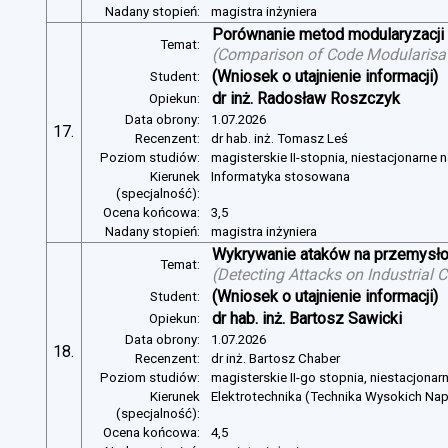
Nadany stopień:
magistra inżyniera
Porównanie metod modularyzacji
Temat:
(
Comparison of Code Modularisat
(Wniosek o utajnienie informacji)
Student:
dr inż. Radosław Roszczyk
Opiekun:
Data obrony:
1.07.2026
17.
Recenzent:
dr hab. inż. Tomasz Leś
Poziom studiów:
magisterskie II-stopnia, niestacjonarne 
Kierunek
Informatyka stosowana
(specjalność):
Ocena końcowa:
3,5
Nadany stopień:
magistra inżyniera
Wykrywanie ataków na przemysło
Temat:
(
Detecting Attacks on Industrial
(Wniosek o utajnienie informacji)
Student:
dr hab. inż. Bartosz Sawicki
Opiekun:
Data obrony:
1.07.2026
18.
Recenzent:
dr inż. Bartosz Chaber
Poziom studiów:
magisterskie II-go stopnia, niestacjonar
Kierunek
Elektrotechnika (Technika Wysokich Na
(specjalność):
Ocena końcowa:
4,5