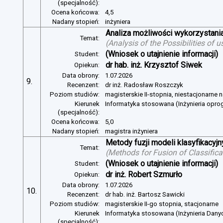
(specjalność):
Ocena końcowa:
4,5
Nadany stopień:
inżyniera
Analiza możliwości wykorzystan
Temat:
(
Analysis of the Possibilities of
(Wniosek o utajnienie informacji)
Student:
dr hab. inż. Krzysztof Siwek
Opiekun:
Data obrony:
1.07.2026
9.
Recenzent:
dr inż. Radosław Roszczyk
Poziom studiów:
magisterskie II-stopnia, niestacjonarne 
Kierunek
Informatyka stosowana (Inżynieria opr
(specjalność):
Ocena końcowa:
5,0
Nadany stopień:
magistra inżyniera
Metody fuzji modeli klasyfikacyj
Temat:
(
Methods for Fusion of Classific
(Wniosek o utajnienie informacji)
Student:
dr inż. Robert Szmurło
Opiekun:
Data obrony:
1.07.2026
10.
Recenzent:
dr hab. inż. Bartosz Sawicki
Poziom studiów:
magisterskie II-go stopnia, stacjonarne
Kierunek
Informatyka stosowana (Inżynieria Dany
(specjalność):