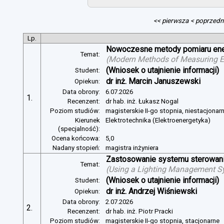
<< pierwsza
< poprzedn
Lp.
Nowoczesne metody pomiaru energ
Temat:
(
Modern Methods of Measuring Ele
(Wniosek o utajnienie informacji)
Student:
dr inż. Marcin Januszewski
Opiekun:
Data obrony:
6.07.2026
1.
Recenzent:
dr hab. inż. Łukasz Nogal
Poziom studiów:
magisterskie II-go stopnia, niestacjonar
Kierunek
Elektrotechnika (Elektroenergetyka)
(specjalność):
Ocena końcowa:
5,0
Nadany stopień:
magistra inżyniera
Zastosowanie systemu sterowania
Temat:
(
Using a Lighting Management Sy
(Wniosek o utajnienie informacji)
Student:
dr inż. Andrzej Wiśniewski
Opiekun:
Data obrony:
2.07.2026
2.
Recenzent:
dr hab. inż. Piotr Pracki
Poziom studiów:
magisterskie II-go stopnia, stacjonarne