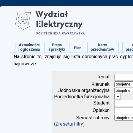
Aktualności
Praca
Karty
Plan
i ogłoszenia
i praktyki
przedmiotów
pra
Na stronie tej znajduje się lista obronionych prac dy
najnowsze.
Temat:
Kierunek:
Jednostka organizacyjna:
Podjednostka funkcjonalna:
Student:
Opiekun:
Semestr obrony:
(Zresetuj filtry)