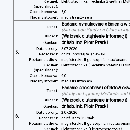
Kierunek
Elektrotechnika (Technika Świetlna i Mul
(specjalność):
Ocena końcowa:
5,0
Nadany stopień:
magistra inżyniera
Badania symulacyjne olśnienia w 
Temat:
(
Simulation Study on Glare in Inte
(Wniosek o utajnienie informacji)
Student:
dr hab. inż. Piotr Pracki
Opiekun:
Data obrony:
2.07.2026
5.
Recenzent:
dr inż. Andrzej Wiśniewski
Poziom studiów:
magisterskie II-go stopnia, stacjonarne
Kierunek
Elektrotechnika (Technika Świetlna i Mul
(specjalność):
Ocena końcowa:
6,0
Nadany stopień:
magistra inżyniera
Badanie sposobów i efektów oświ
Temat:
(
Study on Lighting Methods and Ef
(Wniosek o utajnienie informacji)
Student:
dr hab. inż. Piotr Pracki
Opiekun:
Data obrony:
2.07.2026
6.
Recenzent:
dr inż. Kamil Kubiak
Poziom studiów:
magisterskie II-go stopnia, niestacjonar
Kierunek
Elektrotechnika (Elektroenergetyka)