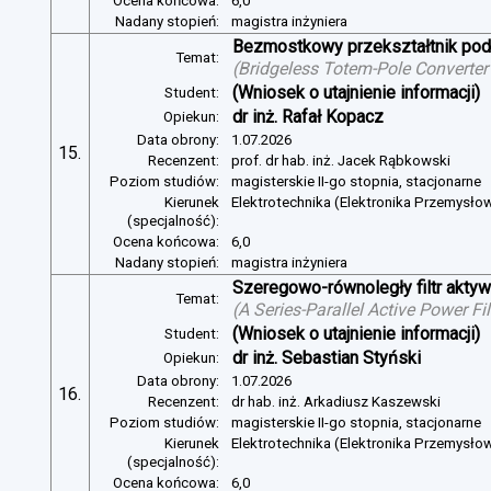
Ocena końcowa:
6,0
Nadany stopień:
magistra inżyniera
Bezmostkowy przekształtnik pod
Temat:
(
Bridgeless Totem-Pole Converter
(Wniosek o utajnienie informacji)
Student:
dr inż. Rafał Kopacz
Opiekun:
Data obrony:
1.07.2026
15.
Recenzent:
prof. dr hab. inż. Jacek Rąbkowski
Poziom studiów:
magisterskie II-go stopnia, stacjonarne
Kierunek
Elektrotechnika (Elektronika Przemysło
(specjalność):
Ocena końcowa:
6,0
Nadany stopień:
magistra inżyniera
Szeregowo-równoległy filtr aktywn
Temat:
(
A Series-Parallel Active Power Fi
(Wniosek o utajnienie informacji)
Student:
dr inż. Sebastian Styński
Opiekun:
Data obrony:
1.07.2026
16.
Recenzent:
dr hab. inż. Arkadiusz Kaszewski
Poziom studiów:
magisterskie II-go stopnia, stacjonarne
Kierunek
Elektrotechnika (Elektronika Przemysło
(specjalność):
Ocena końcowa:
6,0