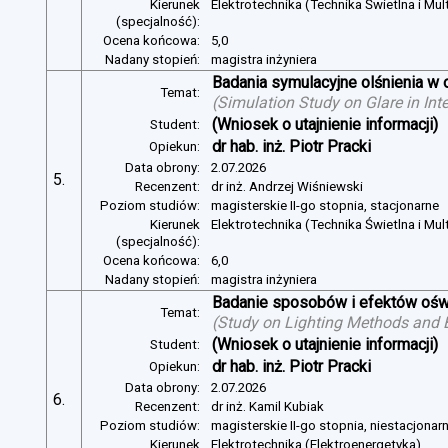
Kierunek
Elektrotechnika (Technika Świetlna i Mul
(specjalność):
Ocena końcowa:
5,0
Nadany stopień:
magistra inżyniera
Badania symulacyjne olśnienia w 
Temat:
(
Simulation Study on Glare in Inte
(Wniosek o utajnienie informacji)
Student:
dr hab. inż. Piotr Pracki
Opiekun:
Data obrony:
2.07.2026
5.
Recenzent:
dr inż. Andrzej Wiśniewski
Poziom studiów:
magisterskie II-go stopnia, stacjonarne
Kierunek
Elektrotechnika (Technika Świetlna i Mul
(specjalność):
Ocena końcowa:
6,0
Nadany stopień:
magistra inżyniera
Badanie sposobów i efektów oświ
Temat:
(
Study on Lighting Methods and Ef
(Wniosek o utajnienie informacji)
Student:
dr hab. inż. Piotr Pracki
Opiekun:
Data obrony:
2.07.2026
6.
Recenzent:
dr inż. Kamil Kubiak
Poziom studiów:
magisterskie II-go stopnia, niestacjonar
Kierunek
Elektrotechnika (Elektroenergetyka)