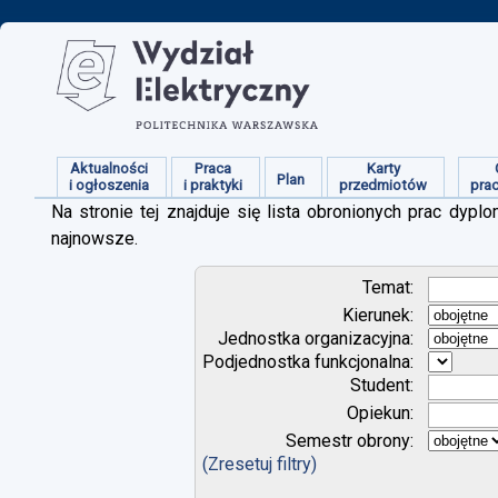
Aktualności
Praca
Karty
Plan
i ogłoszenia
i praktyki
przedmiotów
pra
Na stronie tej znajduje się lista obronionych prac dy
najnowsze.
Temat:
Kierunek:
Jednostka organizacyjna:
Podjednostka funkcjonalna:
Student:
Opiekun:
Semestr obrony:
(Zresetuj filtry)