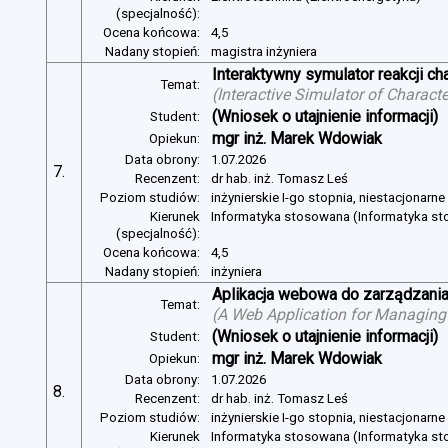
(specjalność):
Ocena końcowa:
4,5
Nadany stopień:
magistra inżyniera
Interaktywny symulator reakcji c
Temat:
(
Interactive Simulator of Charact
(Wniosek o utajnienie informacji)
Student:
mgr inż. Marek Wdowiak
Opiekun:
Data obrony:
1.07.2026
7.
Recenzent:
dr hab. inż. Tomasz Leś
Poziom studiów:
inżynierskie I-go stopnia, niestacjonarn
Kierunek
Informatyka stosowana (Informatyka s
(specjalność):
Ocena końcowa:
4,5
Nadany stopień:
inżyniera
Aplikacja webowa do zarządzania
Temat:
(
A Web Application for Managing 
(Wniosek o utajnienie informacji)
Student:
mgr inż. Marek Wdowiak
Opiekun:
Data obrony:
1.07.2026
8.
Recenzent:
dr hab. inż. Tomasz Leś
Poziom studiów:
inżynierskie I-go stopnia, niestacjonarn
Kierunek
Informatyka stosowana (Informatyka s