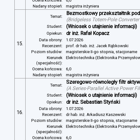
Ocena końcowa:
6,0
Nadany stopień:
magistra inżyniera
Bezmostkowy przekształtnik pod
Temat:
(
Bridgeless Totem-Pole Converter
(Wniosek o utajnienie informacji)
Student:
dr inż. Rafał Kopacz
Opiekun:
Data obrony:
1.07.2026
15.
Recenzent:
prof. dr hab. inż. Jacek Rąbkowski
Poziom studiów:
magisterskie II-go stopnia, stacjonarne
Kierunek
Elektrotechnika (Elektronika Przemysło
(specjalność):
Ocena końcowa:
6,0
Nadany stopień:
magistra inżyniera
Szeregowo-równoległy filtr aktywn
Temat:
(
A Series-Parallel Active Power Fi
(Wniosek o utajnienie informacji)
Student:
dr inż. Sebastian Styński
Opiekun:
Data obrony:
1.07.2026
16.
Recenzent:
dr hab. inż. Arkadiusz Kaszewski
Poziom studiów:
magisterskie II-go stopnia, stacjonarne
Kierunek
Elektrotechnika (Elektronika Przemysło
(specjalność):
Ocena końcowa:
6,0