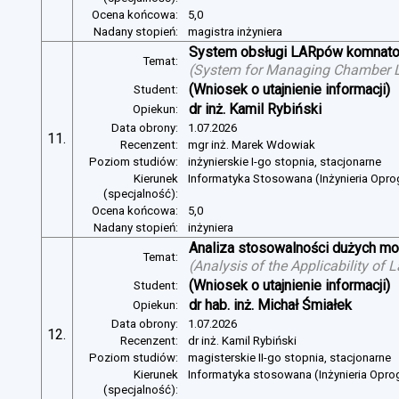
Ocena końcowa:
5,0
Nadany stopień:
magistra inżyniera
System obsługi LARpów komnat
Temat:
(
System for Managing Chamber 
(Wniosek o utajnienie informacji)
Student:
dr inż. Kamil Rybiński
Opiekun:
Data obrony:
1.07.2026
11.
Recenzent:
mgr inż. Marek Wdowiak
Poziom studiów:
inżynierskie I-go stopnia, stacjonarne
Kierunek
Informatyka Stosowana (Inżynieria Opr
(specjalność):
Ocena końcowa:
5,0
Nadany stopień:
inżyniera
Analiza stosowalności dużych mo
Temat:
(
Analysis of the Applicability of
(Wniosek o utajnienie informacji)
Student:
dr hab. inż. Michał Śmiałek
Opiekun:
Data obrony:
1.07.2026
12.
Recenzent:
dr inż. Kamil Rybiński
Poziom studiów:
magisterskie II-go stopnia, stacjonarne
Kierunek
Informatyka stosowana (Inżynieria Opr
(specjalność):