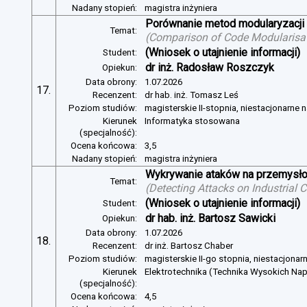
Nadany stopień:
magistra inżyniera
Porównanie metod modularyzacji
Temat:
(
Comparison of Code Modularisat
(Wniosek o utajnienie informacji)
Student:
dr inż. Radosław Roszczyk
Opiekun:
Data obrony:
1.07.2026
17.
Recenzent:
dr hab. inż. Tomasz Leś
Poziom studiów:
magisterskie II-stopnia, niestacjonarne 
Kierunek
Informatyka stosowana
(specjalność):
Ocena końcowa:
3,5
Nadany stopień:
magistra inżyniera
Wykrywanie ataków na przemysło
Temat:
(
Detecting Attacks on Industrial
(Wniosek o utajnienie informacji)
Student:
dr hab. inż. Bartosz Sawicki
Opiekun:
Data obrony:
1.07.2026
18.
Recenzent:
dr inż. Bartosz Chaber
Poziom studiów:
magisterskie II-go stopnia, niestacjonar
Kierunek
Elektrotechnika (Technika Wysokich Na
(specjalność):
Ocena końcowa:
4,5