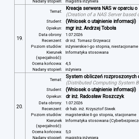
Nadany stopień:
magistra inżyniera
Kreacja serwera NAS w oparciu 
Temat:
(
Creation of a NAS Server based 
(Wniosek o utajnienie informacji)
Student:
mgr inż. Andrzej Toboła
Opiekun:
Data obrony:
1.07.2026
19.
Recenzent:
dr inż. Tomasz Grzywacz
Poziom studiów:
inżynierskie I-go stopnia, niestacjonarn
Kierunek
Informatyka stosowana
(specjalność):
Ocena końcowa:
4,5
Nadany stopień:
inżyniera
System obliczeń rozproszonych o
Temat:
(
Distributed Computing System B
(Wniosek o utajnienie informacji)
Student:
dr inż. Radosław Roszczyk
Opiekun:
Data obrony:
1.07.2026
20.
Recenzent:
dr hab. inż. Krzysztof Siwek
Poziom studiów:
magisterskie II-go stopnia, stacjonarne
Kierunek
Informatyka stosowana (Cyberbezpiec
(specjalność):
Ocena końcowa:
5,0
Nadany stopień:
magistra inżyniera