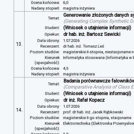
Ocena końcowa:
6,0
Nadany stopień:
magistra inżyniera
Generowanie złożonych danych s
Temat:
(
Generating Complex Synthetic D
(Wniosek o utajnienie informacji)
Student:
dr hab. inż. Bartosz Sawicki
Opiekun:
Data obrony:
1.07.2026
13.
Recenzent:
dr hab. inż. Tomasz Leś
Poziom studiów:
magisterskie II-stopnia, niestacjonarne 
Kierunek
Informatyka stosowana (Informatyka w b
(specjalność):
Ocena końcowa:
4,5
Nadany stopień:
magistra inżyniera
Badania porównawcze falowników
Temat:
(
Comparative Analysis of Class E
(Wniosek o utajnienie informacji)
Student:
dr inż. Rafał Kopacz
Opiekun:
Data obrony:
1.07.2026
14.
Recenzent:
prof. dr hab. inż. Jacek Rąbkowski
Poziom studiów:
magisterskie II-go stopnia, stacjonarne
Kierunek
Elektrotechnika (Elektronika Przemysło
(specjalność):