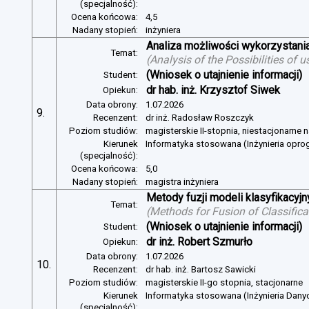
(specjalność):
Ocena końcowa:
4,5
Nadany stopień:
inżyniera
Analiza możliwości wykorzystan
Temat:
(
Analysis of the Possibilities of
(Wniosek o utajnienie informacji)
Student:
dr hab. inż. Krzysztof Siwek
Opiekun:
Data obrony:
1.07.2026
9.
Recenzent:
dr inż. Radosław Roszczyk
Poziom studiów:
magisterskie II-stopnia, niestacjonarne 
Kierunek
Informatyka stosowana (Inżynieria opr
(specjalność):
Ocena końcowa:
5,0
Nadany stopień:
magistra inżyniera
Metody fuzji modeli klasyfikacyj
Temat:
(
Methods for Fusion of Classific
(Wniosek o utajnienie informacji)
Student:
dr inż. Robert Szmurło
Opiekun:
Data obrony:
1.07.2026
10.
Recenzent:
dr hab. inż. Bartosz Sawicki
Poziom studiów:
magisterskie II-go stopnia, stacjonarne
Kierunek
Informatyka stosowana (Inżynieria Dany
(specjalność):