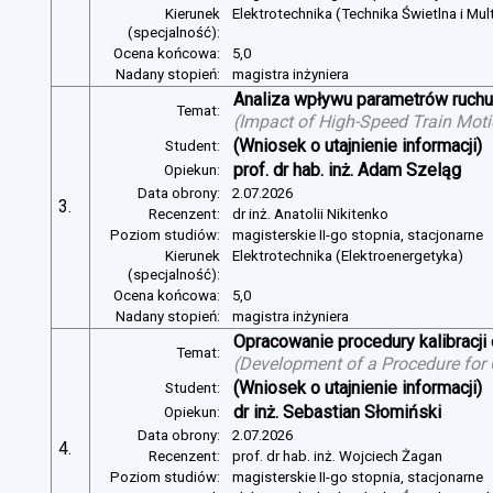
Kierunek
Elektrotechnika (Technika Świetlna i Mul
(specjalność):
Ocena końcowa:
5,0
Nadany stopień:
magistra inżyniera
Analiza wpływu parametrów ruchu 
Temat:
(
Impact of High-Speed Train Mot
(Wniosek o utajnienie informacji)
Student:
prof. dr hab. inż. Adam Szeląg
Opiekun:
Data obrony:
2.07.2026
3.
Recenzent:
dr inż. Anatolii Nikitenko
Poziom studiów:
magisterskie II-go stopnia, stacjonarne
Kierunek
Elektrotechnika (Elektroenergetyka)
(specjalność):
Ocena końcowa:
5,0
Nadany stopień:
magistra inżyniera
Opracowanie procedury kalibracj
Temat:
(
Development of a Procedure for
(Wniosek o utajnienie informacji)
Student:
dr inż. Sebastian Słomiński
Opiekun:
Data obrony:
2.07.2026
4.
Recenzent:
prof. dr hab. inż. Wojciech Żagan
Poziom studiów:
magisterskie II-go stopnia, stacjonarne