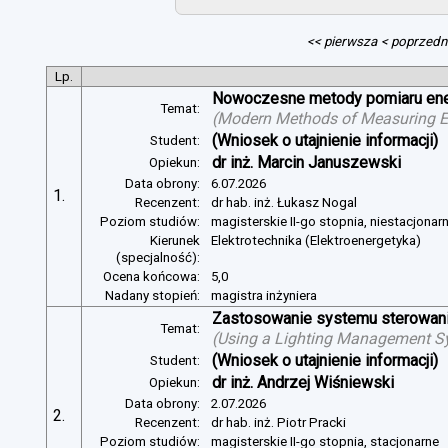
<< pierwsza
< poprzedn
Lp.
Nowoczesne metody pomiaru energ
Temat:
(
Modern Methods of Measuring Ele
(Wniosek o utajnienie informacji)
Student:
dr inż. Marcin Januszewski
Opiekun:
Data obrony:
6.07.2026
1.
Recenzent:
dr hab. inż. Łukasz Nogal
Poziom studiów:
magisterskie II-go stopnia, niestacjonar
Kierunek
Elektrotechnika (Elektroenergetyka)
(specjalność):
Ocena końcowa:
5,0
Nadany stopień:
magistra inżyniera
Zastosowanie systemu sterowania
Temat:
(
Using a Lighting Management Sy
(Wniosek o utajnienie informacji)
Student:
dr inż. Andrzej Wiśniewski
Opiekun:
Data obrony:
2.07.2026
2.
Recenzent:
dr hab. inż. Piotr Pracki
Poziom studiów:
magisterskie II-go stopnia, stacjonarne