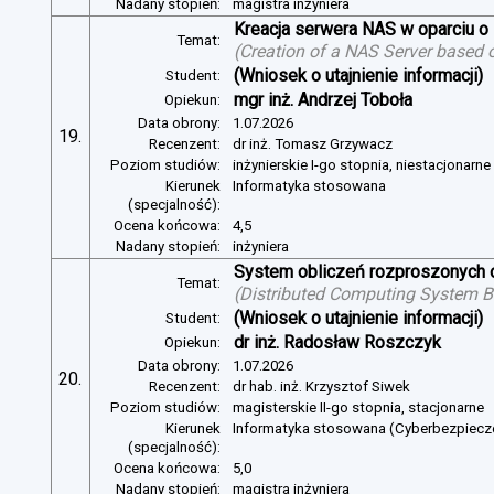
Nadany stopień:
magistra inżyniera
Kreacja serwera NAS w oparciu 
Temat:
(
Creation of a NAS Server based 
(Wniosek o utajnienie informacji)
Student:
mgr inż. Andrzej Toboła
Opiekun:
Data obrony:
1.07.2026
19.
Recenzent:
dr inż. Tomasz Grzywacz
Poziom studiów:
inżynierskie I-go stopnia, niestacjonarn
Kierunek
Informatyka stosowana
(specjalność):
Ocena końcowa:
4,5
Nadany stopień:
inżyniera
System obliczeń rozproszonych o
Temat:
(
Distributed Computing System B
(Wniosek o utajnienie informacji)
Student:
dr inż. Radosław Roszczyk
Opiekun:
Data obrony:
1.07.2026
20.
Recenzent:
dr hab. inż. Krzysztof Siwek
Poziom studiów:
magisterskie II-go stopnia, stacjonarne
Kierunek
Informatyka stosowana (Cyberbezpiec
(specjalność):
Ocena końcowa:
5,0
Nadany stopień:
magistra inżyniera