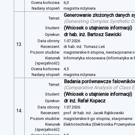
Ocena końcowa:
6,0
Nadany stopień:
magistra inżyniera
Generowanie złożonych danych s
Temat:
(
Generating Complex Synthetic D
(Wniosek o utajnienie informacji)
Student:
dr hab. inż. Bartosz Sawicki
Opiekun:
Data obrony:
1.07.2026
13.
Recenzent:
dr hab. inż. Tomasz Leś
Poziom studiów:
magisterskie II-stopnia, niestacjonarne 
Kierunek
Informatyka stosowana (Informatyka w b
(specjalność):
Ocena końcowa:
4,5
Nadany stopień:
magistra inżyniera
Badania porównawcze falowników
Temat:
(
Comparative Analysis of Class E
(Wniosek o utajnienie informacji)
Student:
dr inż. Rafał Kopacz
Opiekun:
Data obrony:
1.07.2026
14.
Recenzent:
prof. dr hab. inż. Jacek Rąbkowski
Poziom studiów:
magisterskie II-go stopnia, stacjonarne
Kierunek
Elektrotechnika (Elektronika Przemysło
(specjalność):