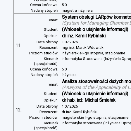
Ocena końcowa:
5,0
Nadany stopień:
magistra inżyniera
System obsługi LARpów komnat
Temat:
(
System for Managing Chamber 
(Wniosek o utajnienie informacji)
Student:
dr inż. Kamil Rybiński
Opiekun:
Data obrony:
1.07.2026
11.
Recenzent:
mgr inż. Marek Wdowiak
Poziom studiów:
inżynierskie I-go stopnia, stacjonarne
Kierunek
Informatyka Stosowana (Inżynieria Opr
(specjalność):
Ocena końcowa:
5,0
Nadany stopień:
inżyniera
Analiza stosowalności dużych mo
Temat:
(
Analysis of the Applicability of
(Wniosek o utajnienie informacji)
Student:
dr hab. inż. Michał Śmiałek
Opiekun:
Data obrony:
1.07.2026
12.
Recenzent:
dr inż. Kamil Rybiński
Poziom studiów:
magisterskie II-go stopnia, stacjonarne
Kierunek
Informatyka stosowana (Inżynieria Opr
(specjalność):