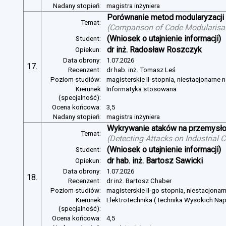
Nadany stopień:
magistra inżyniera
Porównanie metod modularyzacji
Temat:
(
Comparison of Code Modularisat
(Wniosek o utajnienie informacji)
Student:
dr inż. Radosław Roszczyk
Opiekun:
Data obrony:
1.07.2026
17.
Recenzent:
dr hab. inż. Tomasz Leś
Poziom studiów:
magisterskie II-stopnia, niestacjonarne 
Kierunek
Informatyka stosowana
(specjalność):
Ocena końcowa:
3,5
Nadany stopień:
magistra inżyniera
Wykrywanie ataków na przemysło
Temat:
(
Detecting Attacks on Industrial
(Wniosek o utajnienie informacji)
Student:
dr hab. inż. Bartosz Sawicki
Opiekun:
Data obrony:
1.07.2026
18.
Recenzent:
dr inż. Bartosz Chaber
Poziom studiów:
magisterskie II-go stopnia, niestacjonar
Kierunek
Elektrotechnika (Technika Wysokich Na
(specjalność):
Ocena końcowa:
4,5