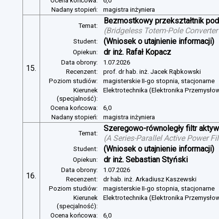
Ocena końcowa:
6,0
Nadany stopień:
magistra inżyniera
Bezmostkowy przekształtnik pod
Temat:
(
Bridgeless Totem-Pole Converter
(Wniosek o utajnienie informacji)
Student:
dr inż. Rafał Kopacz
Opiekun:
Data obrony:
1.07.2026
15.
Recenzent:
prof. dr hab. inż. Jacek Rąbkowski
Poziom studiów:
magisterskie II-go stopnia, stacjonarne
Kierunek
Elektrotechnika (Elektronika Przemysło
(specjalność):
Ocena końcowa:
6,0
Nadany stopień:
magistra inżyniera
Szeregowo-równoległy filtr aktywn
Temat:
(
A Series-Parallel Active Power Fi
(Wniosek o utajnienie informacji)
Student:
dr inż. Sebastian Styński
Opiekun:
Data obrony:
1.07.2026
16.
Recenzent:
dr hab. inż. Arkadiusz Kaszewski
Poziom studiów:
magisterskie II-go stopnia, stacjonarne
Kierunek
Elektrotechnika (Elektronika Przemysło
(specjalność):
Ocena końcowa:
6,0