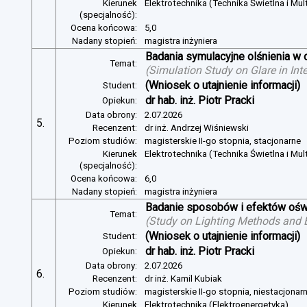
Kierunek
Elektrotechnika (Technika Świetlna i Mul
(specjalność):
Ocena końcowa:
5,0
Nadany stopień:
magistra inżyniera
Badania symulacyjne olśnienia w 
Temat:
(
Simulation Study on Glare in Inte
(Wniosek o utajnienie informacji)
Student:
dr hab. inż. Piotr Pracki
Opiekun:
Data obrony:
2.07.2026
5.
Recenzent:
dr inż. Andrzej Wiśniewski
Poziom studiów:
magisterskie II-go stopnia, stacjonarne
Kierunek
Elektrotechnika (Technika Świetlna i Mul
(specjalność):
Ocena końcowa:
6,0
Nadany stopień:
magistra inżyniera
Badanie sposobów i efektów oświ
Temat:
(
Study on Lighting Methods and Ef
(Wniosek o utajnienie informacji)
Student:
dr hab. inż. Piotr Pracki
Opiekun:
Data obrony:
2.07.2026
6.
Recenzent:
dr inż. Kamil Kubiak
Poziom studiów:
magisterskie II-go stopnia, niestacjonar
Kierunek
Elektrotechnika (Elektroenergetyka)