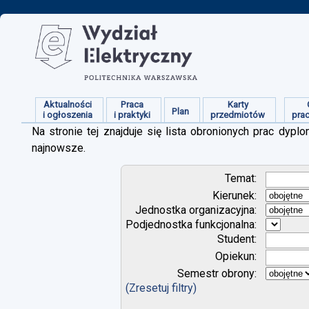
Aktualności
Praca
Karty
Plan
i ogłoszenia
i praktyki
przedmiotów
pra
Na stronie tej znajduje się lista obronionych prac dy
najnowsze.
Temat:
Kierunek:
Jednostka organizacyjna:
Podjednostka funkcjonalna:
Student:
Opiekun:
Semestr obrony:
(Zresetuj filtry)