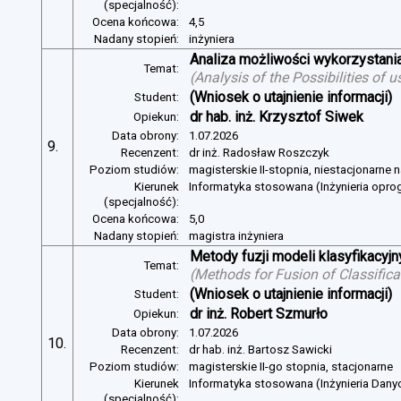
(specjalność):
Ocena końcowa:
4,5
Nadany stopień:
inżyniera
Analiza możliwości wykorzystan
Temat:
(
Analysis of the Possibilities of
(Wniosek o utajnienie informacji)
Student:
dr hab. inż. Krzysztof Siwek
Opiekun:
Data obrony:
1.07.2026
9.
Recenzent:
dr inż. Radosław Roszczyk
Poziom studiów:
magisterskie II-stopnia, niestacjonarne 
Kierunek
Informatyka stosowana (Inżynieria opr
(specjalność):
Ocena końcowa:
5,0
Nadany stopień:
magistra inżyniera
Metody fuzji modeli klasyfikacyj
Temat:
(
Methods for Fusion of Classific
(Wniosek o utajnienie informacji)
Student:
dr inż. Robert Szmurło
Opiekun:
Data obrony:
1.07.2026
10.
Recenzent:
dr hab. inż. Bartosz Sawicki
Poziom studiów:
magisterskie II-go stopnia, stacjonarne
Kierunek
Informatyka stosowana (Inżynieria Dany
(specjalność):