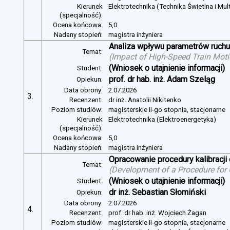
Kierunek
Elektrotechnika (Technika Świetlna i Mul
(specjalność):
Ocena końcowa:
5,0
Nadany stopień:
magistra inżyniera
Analiza wpływu parametrów ruchu 
Temat:
(
Impact of High-Speed Train Mot
(Wniosek o utajnienie informacji)
Student:
prof. dr hab. inż. Adam Szeląg
Opiekun:
Data obrony:
2.07.2026
3.
Recenzent:
dr inż. Anatolii Nikitenko
Poziom studiów:
magisterskie II-go stopnia, stacjonarne
Kierunek
Elektrotechnika (Elektroenergetyka)
(specjalność):
Ocena końcowa:
5,0
Nadany stopień:
magistra inżyniera
Opracowanie procedury kalibracj
Temat:
(
Development of a Procedure for
(Wniosek o utajnienie informacji)
Student:
dr inż. Sebastian Słomiński
Opiekun:
Data obrony:
2.07.2026
4.
Recenzent:
prof. dr hab. inż. Wojciech Żagan
Poziom studiów:
magisterskie II-go stopnia, stacjonarne