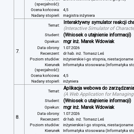
(specjalność):
Ocena końcowa:
4,5
Nadany stopień:
magistra inżyniera
Interaktywny symulator reakcji c
Temat:
(
Interactive Simulator of Charact
(Wniosek o utajnienie informacji)
Student:
mgr inż. Marek Wdowiak
Opiekun:
Data obrony:
1.07.2026
7.
Recenzent:
dr hab. inż. Tomasz Leś
Poziom studiów:
inżynierskie I-go stopnia, niestacjonarn
Kierunek
Informatyka stosowana (Informatyka s
(specjalność):
Ocena końcowa:
4,5
Nadany stopień:
inżyniera
Aplikacja webowa do zarządzania
Temat:
(
A Web Application for Managing 
(Wniosek o utajnienie informacji)
Student:
mgr inż. Marek Wdowiak
Opiekun:
Data obrony:
1.07.2026
8.
Recenzent:
dr hab. inż. Tomasz Leś
Poziom studiów:
inżynierskie I-go stopnia, niestacjonarn
Kierunek
Informatyka stosowana (Informatyka s