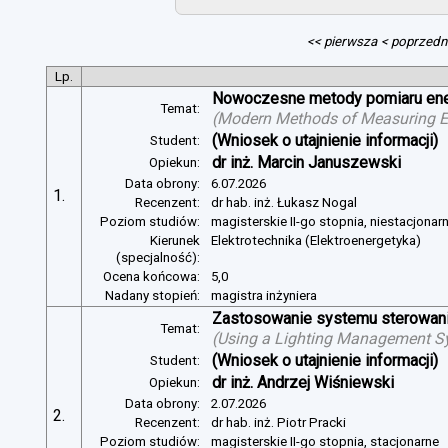
<< pierwsza
< poprzedn
Lp.
Nowoczesne metody pomiaru energ
Temat:
(
Modern Methods of Measuring Ele
(Wniosek o utajnienie informacji)
Student:
dr inż. Marcin Januszewski
Opiekun:
Data obrony:
6.07.2026
1.
Recenzent:
dr hab. inż. Łukasz Nogal
Poziom studiów:
magisterskie II-go stopnia, niestacjonar
Kierunek
Elektrotechnika (Elektroenergetyka)
(specjalność):
Ocena końcowa:
5,0
Nadany stopień:
magistra inżyniera
Zastosowanie systemu sterowania
Temat:
(
Using a Lighting Management Sy
(Wniosek o utajnienie informacji)
Student:
dr inż. Andrzej Wiśniewski
Opiekun:
Data obrony:
2.07.2026
2.
Recenzent:
dr hab. inż. Piotr Pracki
Poziom studiów:
magisterskie II-go stopnia, stacjonarne