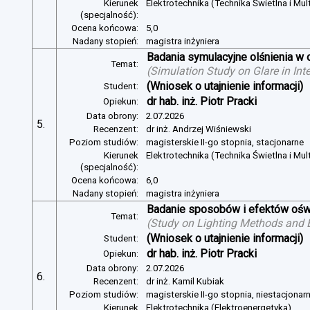
Kierunek
Elektrotechnika (Technika Świetlna i Mul
(specjalność):
Ocena końcowa:
5,0
Nadany stopień:
magistra inżyniera
Badania symulacyjne olśnienia w 
Temat:
(
Simulation Study on Glare in Inte
(Wniosek o utajnienie informacji)
Student:
dr hab. inż. Piotr Pracki
Opiekun:
Data obrony:
2.07.2026
5.
Recenzent:
dr inż. Andrzej Wiśniewski
Poziom studiów:
magisterskie II-go stopnia, stacjonarne
Kierunek
Elektrotechnika (Technika Świetlna i Mul
(specjalność):
Ocena końcowa:
6,0
Nadany stopień:
magistra inżyniera
Badanie sposobów i efektów oświ
Temat:
(
Study on Lighting Methods and Ef
(Wniosek o utajnienie informacji)
Student:
dr hab. inż. Piotr Pracki
Opiekun:
Data obrony:
2.07.2026
6.
Recenzent:
dr inż. Kamil Kubiak
Poziom studiów:
magisterskie II-go stopnia, niestacjonar
Kierunek
Elektrotechnika (Elektroenergetyka)