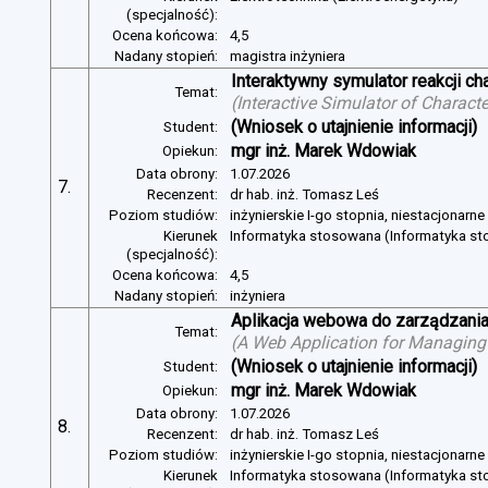
(specjalność):
Ocena końcowa:
4,5
Nadany stopień:
magistra inżyniera
Interaktywny symulator reakcji c
Temat:
(
Interactive Simulator of Charact
(Wniosek o utajnienie informacji)
Student:
mgr inż. Marek Wdowiak
Opiekun:
Data obrony:
1.07.2026
7.
Recenzent:
dr hab. inż. Tomasz Leś
Poziom studiów:
inżynierskie I-go stopnia, niestacjonarn
Kierunek
Informatyka stosowana (Informatyka s
(specjalność):
Ocena końcowa:
4,5
Nadany stopień:
inżyniera
Aplikacja webowa do zarządzania
Temat:
(
A Web Application for Managing 
(Wniosek o utajnienie informacji)
Student:
mgr inż. Marek Wdowiak
Opiekun:
Data obrony:
1.07.2026
8.
Recenzent:
dr hab. inż. Tomasz Leś
Poziom studiów:
inżynierskie I-go stopnia, niestacjonarn
Kierunek
Informatyka stosowana (Informatyka s