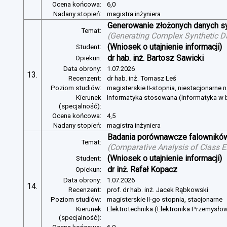
Ocena końcowa:
6,0
Nadany stopień:
magistra inżyniera
Generowanie złożonych danych s
Temat:
(
Generating Complex Synthetic D
(Wniosek o utajnienie informacji)
Student:
dr hab. inż. Bartosz Sawicki
Opiekun:
Data obrony:
1.07.2026
13.
Recenzent:
dr hab. inż. Tomasz Leś
Poziom studiów:
magisterskie II-stopnia, niestacjonarne 
Kierunek
Informatyka stosowana (Informatyka w b
(specjalność):
Ocena końcowa:
4,5
Nadany stopień:
magistra inżyniera
Badania porównawcze falowników
Temat:
(
Comparative Analysis of Class E
(Wniosek o utajnienie informacji)
Student:
dr inż. Rafał Kopacz
Opiekun:
Data obrony:
1.07.2026
14.
Recenzent:
prof. dr hab. inż. Jacek Rąbkowski
Poziom studiów:
magisterskie II-go stopnia, stacjonarne
Kierunek
Elektrotechnika (Elektronika Przemysło
(specjalność):