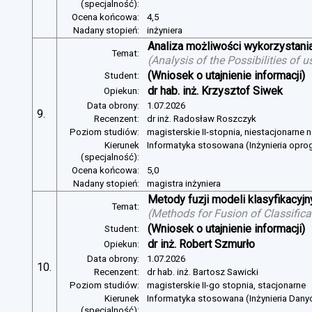
(specjalność):
Ocena końcowa:
4,5
Nadany stopień:
inżyniera
Analiza możliwości wykorzystan
Temat:
(
Analysis of the Possibilities of
(Wniosek o utajnienie informacji)
Student:
dr hab. inż. Krzysztof Siwek
Opiekun:
Data obrony:
1.07.2026
9.
Recenzent:
dr inż. Radosław Roszczyk
Poziom studiów:
magisterskie II-stopnia, niestacjonarne 
Kierunek
Informatyka stosowana (Inżynieria opr
(specjalność):
Ocena końcowa:
5,0
Nadany stopień:
magistra inżyniera
Metody fuzji modeli klasyfikacyj
Temat:
(
Methods for Fusion of Classific
(Wniosek o utajnienie informacji)
Student:
dr inż. Robert Szmurło
Opiekun:
Data obrony:
1.07.2026
10.
Recenzent:
dr hab. inż. Bartosz Sawicki
Poziom studiów:
magisterskie II-go stopnia, stacjonarne
Kierunek
Informatyka stosowana (Inżynieria Dany
(specjalność):