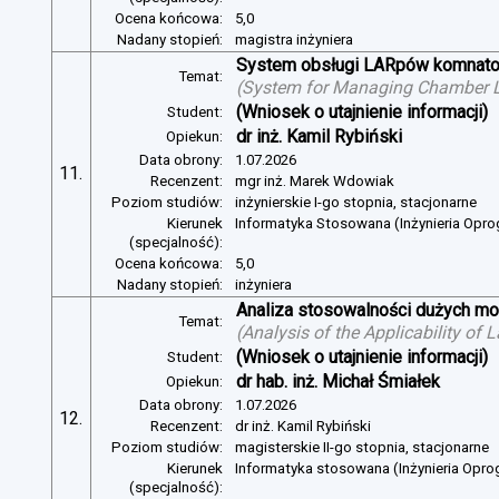
Ocena końcowa:
5,0
Nadany stopień:
magistra inżyniera
System obsługi LARpów komnat
Temat:
(
System for Managing Chamber 
(Wniosek o utajnienie informacji)
Student:
dr inż. Kamil Rybiński
Opiekun:
Data obrony:
1.07.2026
11.
Recenzent:
mgr inż. Marek Wdowiak
Poziom studiów:
inżynierskie I-go stopnia, stacjonarne
Kierunek
Informatyka Stosowana (Inżynieria Opr
(specjalność):
Ocena końcowa:
5,0
Nadany stopień:
inżyniera
Analiza stosowalności dużych mo
Temat:
(
Analysis of the Applicability of
(Wniosek o utajnienie informacji)
Student:
dr hab. inż. Michał Śmiałek
Opiekun:
Data obrony:
1.07.2026
12.
Recenzent:
dr inż. Kamil Rybiński
Poziom studiów:
magisterskie II-go stopnia, stacjonarne
Kierunek
Informatyka stosowana (Inżynieria Opr
(specjalność):