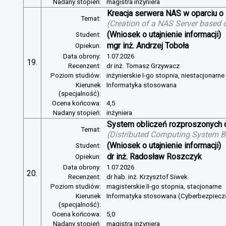
Nadany stopień:
magistra inżyniera
Kreacja serwera NAS w oparciu 
Temat:
(
Creation of a NAS Server based 
(Wniosek o utajnienie informacji)
Student:
mgr inż. Andrzej Toboła
Opiekun:
Data obrony:
1.07.2026
19.
Recenzent:
dr inż. Tomasz Grzywacz
Poziom studiów:
inżynierskie I-go stopnia, niestacjonarn
Kierunek
Informatyka stosowana
(specjalność):
Ocena końcowa:
4,5
Nadany stopień:
inżyniera
System obliczeń rozproszonych o
Temat:
(
Distributed Computing System B
(Wniosek o utajnienie informacji)
Student:
dr inż. Radosław Roszczyk
Opiekun:
Data obrony:
1.07.2026
20.
Recenzent:
dr hab. inż. Krzysztof Siwek
Poziom studiów:
magisterskie II-go stopnia, stacjonarne
Kierunek
Informatyka stosowana (Cyberbezpiec
(specjalność):
Ocena końcowa:
5,0
Nadany stopień:
magistra inżyniera