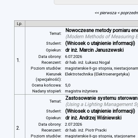
<< pierwsza
< poprzedn
Lp.
Nowoczesne metody pomiaru energ
Temat:
(
Modern Methods of Measuring Ele
(Wniosek o utajnienie informacji)
Student:
dr inż. Marcin Januszewski
Opiekun:
Data obrony:
6.07.2026
1.
Recenzent:
dr hab. inż. Łukasz Nogal
Poziom studiów:
magisterskie II-go stopnia, niestacjonar
Kierunek
Elektrotechnika (Elektroenergetyka)
(specjalność):
Ocena końcowa:
5,0
Nadany stopień:
magistra inżyniera
Zastosowanie systemu sterowania
Temat:
(
Using a Lighting Management Sy
(Wniosek o utajnienie informacji)
Student:
dr inż. Andrzej Wiśniewski
Opiekun:
Data obrony:
2.07.2026
2.
Recenzent:
dr hab. inż. Piotr Pracki
Poziom studiów:
magisterskie II-go stopnia, stacjonarne