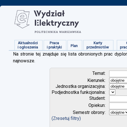
Aktualności
Praca
Karty
Plan
i ogłoszenia
i praktyki
przedmiotów
pra
Na stronie tej znajduje się lista obronionych prac dy
najnowsze.
Temat:
Kierunek:
Jednostka organizacyjna:
Podjednostka funkcjonalna:
Student:
Opiekun:
Semestr obrony:
(Zresetuj filtry)