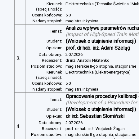
Kierunek
Elektrotechnika (Technika Świetlna i Mul
(specjalność):
Ocena końcowa:
5,0
Nadany stopień:
magistra inżyniera
Analiza wpływu parametrów ruchu 
Temat:
(
Impact of High-Speed Train Mot
(Wniosek o utajnienie informacji)
Student:
prof. dr hab. inż. Adam Szeląg
Opiekun:
Data obrony:
2.07.2026
3.
Recenzent:
dr inż. Anatolii Nikitenko
Poziom studiów:
magisterskie II-go stopnia, stacjonarne
Kierunek
Elektrotechnika (Elektroenergetyka)
(specjalność):
Ocena końcowa:
5,0
Nadany stopień:
magistra inżyniera
Opracowanie procedury kalibracj
Temat:
(
Development of a Procedure for
(Wniosek o utajnienie informacji)
Student:
dr inż. Sebastian Słomiński
Opiekun:
Data obrony:
2.07.2026
4.
Recenzent:
prof. dr hab. inż. Wojciech Żagan
Poziom studiów:
magisterskie II-go stopnia, stacjonarne