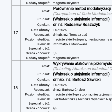
Nadany stopień:
magistra inżyniera
Porównanie metod modularyzacji
Temat:
(
Comparison of Code Modularisat
(Wniosek o utajnienie informacji)
Student:
dr inż. Radosław Roszczyk
Opiekun:
Data obrony:
1.07.2026
17.
Recenzent:
dr hab. inż. Tomasz Leś
Poziom studiów:
magisterskie II-stopnia, niestacjonarne 
Kierunek
Informatyka stosowana
(specjalność):
Ocena końcowa:
3,5
Nadany stopień:
magistra inżyniera
Wykrywanie ataków na przemysło
Temat:
(
Detecting Attacks on Industrial
(Wniosek o utajnienie informacji)
Student:
dr hab. inż. Bartosz Sawicki
Opiekun:
Data obrony:
1.07.2026
18.
Recenzent:
dr inż. Bartosz Chaber
Poziom studiów:
magisterskie II-go stopnia, niestacjonar
Kierunek
Elektrotechnika (Technika Wysokich Na
(specjalność):
Ocena końcowa:
4,5