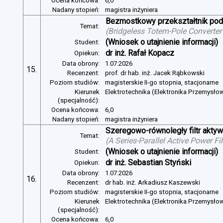
Ocena końcowa:
6,0
Nadany stopień:
magistra inżyniera
Bezmostkowy przekształtnik pod
Temat:
(
Bridgeless Totem-Pole Converter
(Wniosek o utajnienie informacji)
Student:
dr inż. Rafał Kopacz
Opiekun:
Data obrony:
1.07.2026
15.
Recenzent:
prof. dr hab. inż. Jacek Rąbkowski
Poziom studiów:
magisterskie II-go stopnia, stacjonarne
Kierunek
Elektrotechnika (Elektronika Przemysło
(specjalność):
Ocena końcowa:
6,0
Nadany stopień:
magistra inżyniera
Szeregowo-równoległy filtr aktywn
Temat:
(
A Series-Parallel Active Power Fi
(Wniosek o utajnienie informacji)
Student:
dr inż. Sebastian Styński
Opiekun:
Data obrony:
1.07.2026
16.
Recenzent:
dr hab. inż. Arkadiusz Kaszewski
Poziom studiów:
magisterskie II-go stopnia, stacjonarne
Kierunek
Elektrotechnika (Elektronika Przemysło
(specjalność):
Ocena końcowa:
6,0